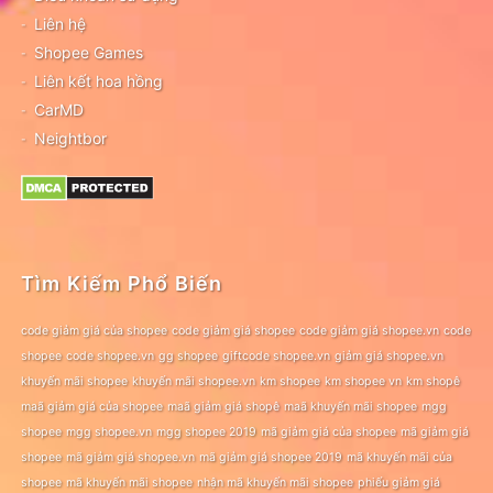
Liên hệ
Shopee Games
Liên kết hoa hồng
CarMD
Neightbor
Tìm Kiếm Phổ Biến
code giảm giá của shopee
code giảm giá shopee
code giảm giá shopee.vn
code
shopee
code shopee.vn
gg shopee
giftcode shopee.vn
giảm giá shopee.vn
khuyến mãi shopee
khuyến mãi shopee.vn
km shopee
km shopee vn
km shopê
maã giảm giá của shopee
maã giảm giá shopê
maã khuyến mãi shopee
mgg
shopee
mgg shopee.vn
mgg shopee 2019
mã giảm giá của shopee
mã giảm giá
shopee
mã giảm giá shopee.vn
mã giảm giá shopee 2019
mã khuyến mãi của
shopee
mã khuyến mãi shopee
nhận mã khuyến mãi shopee
phiếu giảm giá