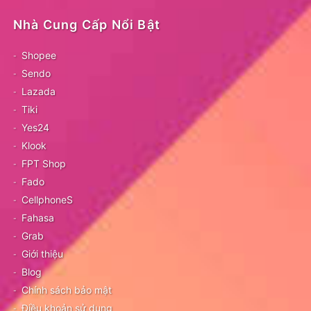
Nhà Cung Cấp Nổi Bật
Shopee
Sendo
Lazada
Tiki
Yes24
Klook
FPT Shop
Fado
CellphoneS
Fahasa
Grab
Giới thiệu
Blog
Chính sách bảo mật
Điều khoản sử dụng