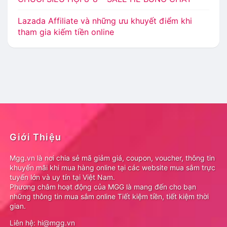
Lazada Affiliate và những ưu khuyết điểm khi
tham gia kiếm tiền online
Giới Thiệu
Mgg.vn là nơi chia sẻ mã giảm giá, coupon, voucher, thông tin
khuyến mãi khi mua hàng online tại các website mua sắm trực
tuyến lớn và uy tín tại Việt Nam.
Phương châm hoạt động của MGG là mang đến cho bạn
những thông tin mua sắm online Tiết kiệm tiền, tiết kiệm thời
gian.
Liên hệ: hi@mgg.vn