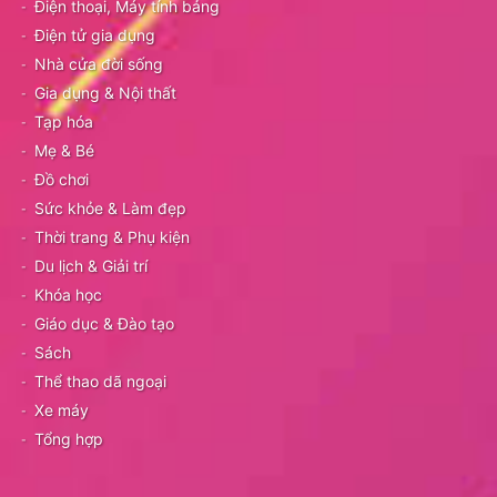
Điện thoại, Máy tính bảng
Điện tử gia dụng
Nhà cửa đời sống
Gia dụng & Nội thất
Tạp hóa
Mẹ & Bé
Đồ chơi
Sức khỏe & Làm đẹp
Thời trang & Phụ kiện
Du lịch & Giải trí
Khóa học
Giáo dục & Đào tạo
Sách
Thể thao dã ngoại
Xe máy
Tổng hợp