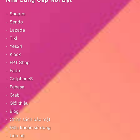
Shopee
Sendo
Lazada
Tiki
Yes24
Klook
FPT Shop
Fado
CellphoneS
Fahasa
Grab
Giới thiệu
Blog
Chính sách bảo mật
Điều khoản sử dụng
Liên hệ