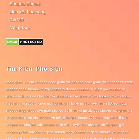
Shopee Games
Liên kết hoa hồng
CarMD
Neightbor
Tìm Kiếm Phổ Biến
code giảm giá của shopee
code giảm giá shopee
code giảm giá shopee.vn
code
shopee
code shopee.vn
gg shopee
giftcode shopee.vn
giảm giá shopee.vn
khuyến mãi shopee
khuyến mãi shopee.vn
km shopee
km shopee vn
km shopê
maã giảm giá của shopee
maã giảm giá shopê
maã khuyến mãi shopee
mgg
shopee
mgg shopee.vn
mgg shopee 2019
mã giảm giá của shopee
mã giảm giá
shopee
mã giảm giá shopee.vn
mã giảm giá shopee 2019
mã khuyến mãi của
shopee
mã khuyến mãi shopee
nhận mã khuyến mãi shopee
phiếu giảm giá
shopee
phiếu voucher shopee
search mgg shopee
shopee
shopee.vn
shopee