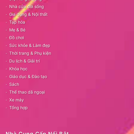
Nhà cửa đời sống
Gia dụng & Nội thất
Tạp hóa
Mẹ & Bé
Đồ chơi
Sức khỏe & Làm đẹp
Thời trang & Phụ kiện
Du lịch & Giải trí
Khóa học
Giáo dục & Đào tạo
Sách
Thể thao dã ngoại
Xe máy
Tổng hợp
Nhà Cung Cấp Nổi Bật