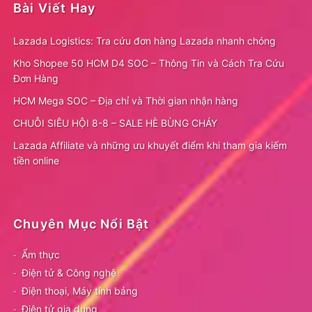
Bài Viết Hay
Lazada Logistics: Tra cứu đơn hàng Lazada nhanh chóng
Kho Shopee 50 HCM D4 SOC – Thông Tin và Cách Tra Cứu
Đơn Hàng
HCM Mega SOC – Địa chỉ và Thời gian nhận hàng
CHUỖI SIÊU HỘI 8-8 – SALE HÈ BÙNG CHÁY
Lazada Affiliate và những ưu khuyết điểm khi tham gia kiếm
tiền online
Chuyên Mục Nổi Bật
Ẩm thực
Điện tử & Công nghệ
Điện thoại, Máy tính bảng
Điện tử gia dụng