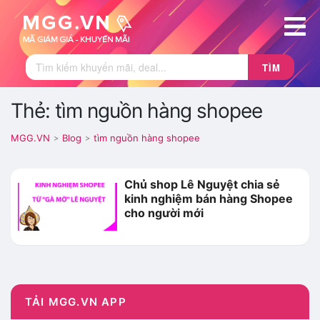
TÌM
Thẻ: tìm nguồn hàng shopee
MGG.VN
Blog
tìm nguồn hàng shopee
>
>
Chủ shop Lê Nguyệt chia sẻ
kinh nghiệm bán hàng Shopee
cho người mới
TẢI MGG.VN APP