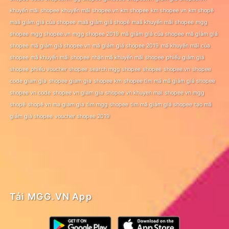
khuyến mãi shopee
khuyến mãi shopee.vn
km shopee
km shopee vn
km shopê
maã giảm giá của shopee
maã giảm giá shopê
maã khuyến mãi shopee
mgg
shopee
mgg shopee.vn
mgg shopee 2019
mã giảm giá của shopee
mã giảm giá
shopee
mã giảm giá shopee.vn
mã giảm giá shopee 2019
mã khuyến mãi của
shopee
mã khuyến mãi shopee
nhận mã khuyến mãi shopee
phiếu giảm giá
shopee
phiếu voucher shopee
search mgg shopee
shopee
shopee.vn
shopee
code giam gia
shopee giam gia
shopee km
shopee tìm mã mã giảm giá shopee
shopee vn code
shopee vn giam gia
shopee vn khuyen mai
shopee vn mgg
shopê
shopê vn ma giam gia
tìm mgg shopee
tìm mã giảm giá shopee
tạo mã
giảm giá shopee
voucher shopee 2019
Tải MGG.VN App