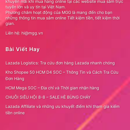
khuyến mãi khi mua hàng online tại các website mua sắm trực
tuyến lớn và uy tín tại Việt Nam.
Phương châm hoạt động của MGG là mang đến cho bạn
những thông tin mua sắm online Tiết kiệm tiền, tiết kiệm thời
gian.
Liên hệ: hi@mgg.vn
Bài Viết Hay
Lazada Logistics: Tra cứu đơn hàng Lazada nhanh chóng
Kho Shopee 50 HCM D4 SOC – Thông Tin và Cách Tra Cứu
Đơn Hàng
HCM Mega SOC – Địa chỉ và Thời gian nhận hàng
CHUỖI SIÊU HỘI 8-8 – SALE HÈ BÙNG CHÁY
Lazada Affiliate và những ưu khuyết điểm khi tham gia kiếm
tiền online