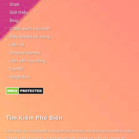
Grab
Giới thiệu
Blog
Chính sách bảo mật
Điều khoản sử dụng
Liên hệ
Shopee Games
Liên kết hoa hồng
CarMD
Neightbor
Tìm Kiếm Phổ Biến
code giảm giá của shopee
code giảm giá shopee
code giảm giá shopee.vn
code
shopee
code shopee.vn
gg shopee
giftcode shopee.vn
giảm giá shopee.vn