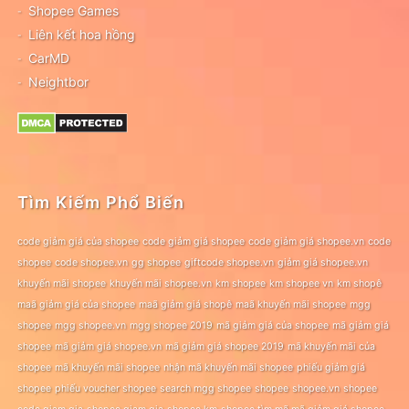
Shopee Games
Liên kết hoa hồng
CarMD
Neightbor
Tìm Kiếm Phổ Biến
code giảm giá của shopee
code giảm giá shopee
code giảm giá shopee.vn
code
shopee
code shopee.vn
gg shopee
giftcode shopee.vn
giảm giá shopee.vn
khuyến mãi shopee
khuyến mãi shopee.vn
km shopee
km shopee vn
km shopê
maã giảm giá của shopee
maã giảm giá shopê
maã khuyến mãi shopee
mgg
shopee
mgg shopee.vn
mgg shopee 2019
mã giảm giá của shopee
mã giảm giá
shopee
mã giảm giá shopee.vn
mã giảm giá shopee 2019
mã khuyến mãi của
shopee
mã khuyến mãi shopee
nhận mã khuyến mãi shopee
phiếu giảm giá
shopee
phiếu voucher shopee
search mgg shopee
shopee
shopee.vn
shopee