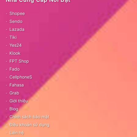
Shopee
Sendo
Lazada
Tiki
Yes24
Klook
FPT Shop
Fado
CellphoneS
Fahasa
Grab
Giới thiệu
Blog
Chính sách bảo mật
Điều khoản sử dụng
Liên hệ