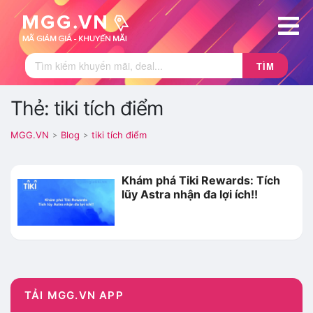
TÌM
Thẻ: tiki tích điểm
MGG.VN
Blog
tiki tích điểm
>
>
Khám phá Tiki Rewards: Tích
lũy Astra nhận đa lợi ích!!
TẢI MGG.VN APP