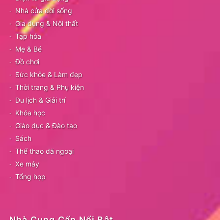
Nhà cửa đời sống
Gia dụng & Nội thất
Tạp hóa
Mẹ & Bé
Đồ chơi
Sức khỏe & Làm đẹp
Thời trang & Phụ kiện
Du lịch & Giải trí
Khóa học
Giáo dục & Đào tạo
Sách
Thể thao dã ngoại
Xe máy
Tổng hợp
Nhà Cung Cấp Nổi Bật