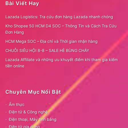
Bài Viết Hay
Lazada Logistics: Tra cứu đơn hàng Lazada nhanh chóng
Kho Shopee 50 HCM D4 SOC – Thông Tin và Cách Tra Cứu
Đơn Hàng
HCM Mega SOC – Địa chỉ và Thời gian nhận hàng
CHUỖI SIÊU HỘI 8-8 – SALE HÈ BÙNG CHÁY
Lazada Affiliate và những ưu khuyết điểm khi tham gia kiếm
tiền online
Chuyên Mục Nổi Bật
Ẩm thực
Điện tử & Công nghệ
Điện thoại, Máy tính bảng
Điện tử gia dụng