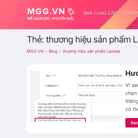
NHÀ CUNG CẤP
CHUY
Thẻ: thương hiệu sản phẩm 
MGG.VN
Blog
thương hiệu sản phẩm Lazada
>
>
Hướ
Vì sa
chọn 
thông
có th
Đọc