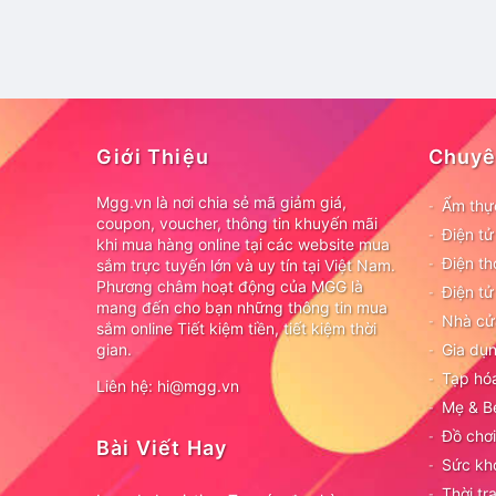
Giới Thiệu
Chuyê
Mgg.vn là nơi chia sẻ mã giảm giá,
Ẩm thự
coupon, voucher, thông tin khuyến mãi
Điện t
khi mua hàng online tại các website mua
Điện th
sắm trực tuyến lớn và uy tín tại Việt Nam.
Phương châm hoạt động của MGG là
Điện tử
mang đến cho bạn những thông tin mua
Nhà cử
sắm online Tiết kiệm tiền, tiết kiệm thời
gian.
Gia dụn
Tạp hó
Liên hệ: hi@mgg.vn
Mẹ & B
Đồ chơi
Bài Viết Hay
Sức kh
Thời tr