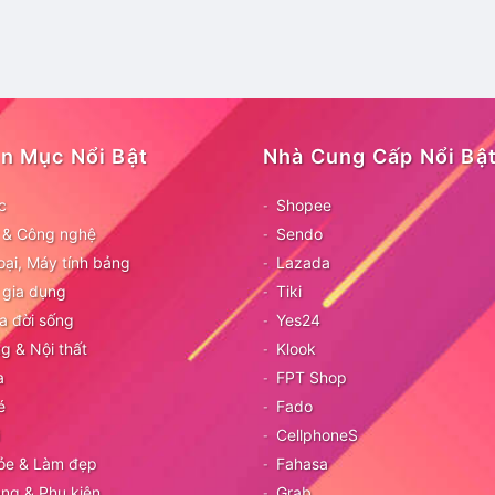
n Mục Nổi Bật
Nhà Cung Cấp Nổi Bậ
c
Shopee
ử & Công nghệ
Sendo
oại, Máy tính bảng
Lazada
 gia dụng
Tiki
a đời sống
Yes24
g & Nội thất
Klook
a
FPT Shop
é
Fado
CellphoneS
ỏe & Làm đẹp
Fahasa
ang & Phụ kiện
Grab