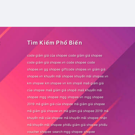
t
Tìm Kiếm Phổ Biến
code giảm giá của shopee
code giảm giá shopee
code giảm giá shopee.vn
code shopee
code
shopee.vn
gg shopee
giftcode shopee.vn
giảm giá
shopee.vn
khuyến mãi shopee
khuyến mãi shopee.vn
km shopee
km shopee vn
km shopê
maã giảm giá
của shopee
maã giảm giá shopê
maã khuyến mãi
shopee
mgg shopee
mgg shopee.vn
mgg shopee
2019
mã giảm giá của shopee
mã giảm giá shopee
mã giảm giá shopee.vn
mã giảm giá shopee 2019
mã
khuyến mãi của shopee
mã khuyến mãi shopee
nhận
mã khuyến mãi shopee
phiếu giảm giá shopee
phiếu
voucher shopee
search mgg shopee
shopee