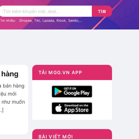
TÌM
Tìm nhiều:
Shopee
,
Tiki
,
Lazada
,
Klook
,
Sendo
,...
n hàng
TẢI MGG.VN APP
à bán hàng
iệu mới
u như muốn
…]
BÀI VIẾT MỚI