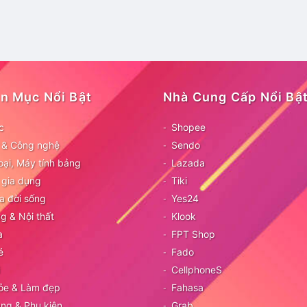
n Mục Nổi Bật
Nhà Cung Cấp Nổi Bậ
c
Shopee
ử & Công nghệ
Sendo
oại, Máy tính bảng
Lazada
 gia dụng
Tiki
a đời sống
Yes24
g & Nội thất
Klook
a
FPT Shop
é
Fado
CellphoneS
ỏe & Làm đẹp
Fahasa
ang & Phụ kiện
Grab