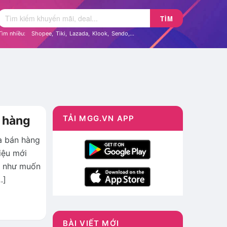
TÌM
Tìm nhiều:
Shopee
,
Tiki
,
Lazada
,
Klook
,
Sendo
,...
n hàng
TẢI MGG.VN APP
à bán hàng
iệu mới
u như muốn
…]
BÀI VIẾT MỚI