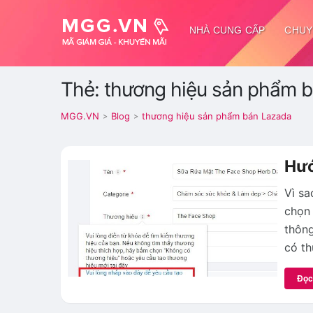
NHÀ CUNG CẤP
CHUY
Thẻ: thương hiệu sản phẩm 
MGG.VN
Blog
thương hiệu sản phẩm bán Lazada
>
>
Hướ
Vì sa
chọn 
thông
có th
Đọc