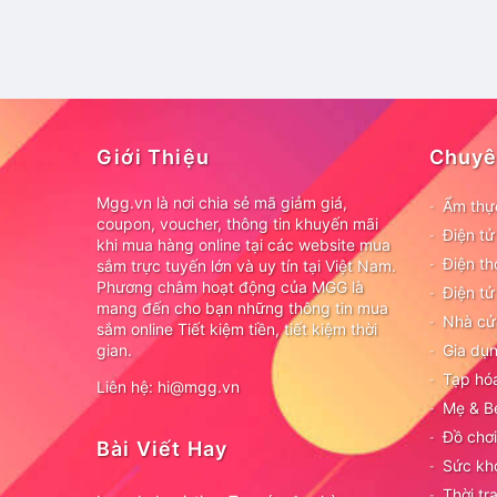
Giới Thiệu
Chuyê
Mgg.vn là nơi chia sẻ mã giảm giá,
Ẩm thự
coupon, voucher, thông tin khuyến mãi
Điện t
khi mua hàng online tại các website mua
Điện th
sắm trực tuyến lớn và uy tín tại Việt Nam.
Phương châm hoạt động của MGG là
Điện tử
mang đến cho bạn những thông tin mua
Nhà cử
sắm online Tiết kiệm tiền, tiết kiệm thời
gian.
Gia dụn
Tạp hó
Liên hệ: hi@mgg.vn
Mẹ & B
Đồ chơi
Bài Viết Hay
Sức kh
Thời tr