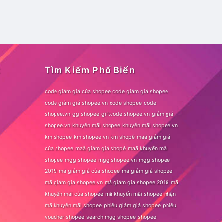
t
Tìm Kiếm Phổ Biến
code giảm giá của shopee
code giảm giá shopee
code giảm giá shopee.vn
code shopee
code
shopee.vn
gg shopee
giftcode shopee.vn
giảm giá
shopee.vn
khuyến mãi shopee
khuyến mãi shopee.vn
km shopee
km shopee vn
km shopê
maã giảm giá
của shopee
maã giảm giá shopê
maã khuyến mãi
shopee
mgg shopee
mgg shopee.vn
mgg shopee
2019
mã giảm giá của shopee
mã giảm giá shopee
mã giảm giá shopee.vn
mã giảm giá shopee 2019
mã
khuyến mãi của shopee
mã khuyến mãi shopee
nhận
mã khuyến mãi shopee
phiếu giảm giá shopee
phiếu
voucher shopee
search mgg shopee
shopee