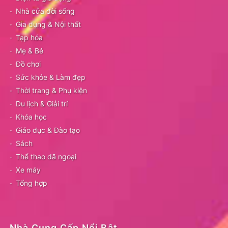
Nhà cửa đời sống
Gia dụng & Nội thất
Tạp hóa
Mẹ & Bé
Đồ chơi
Sức khỏe & Làm đẹp
Thời trang & Phụ kiện
Du lịch & Giải trí
Khóa học
Giáo dục & Đào tạo
Sách
Thể thao dã ngoại
Xe máy
Tổng hợp
Nhà Cung Cấp Nổi Bật