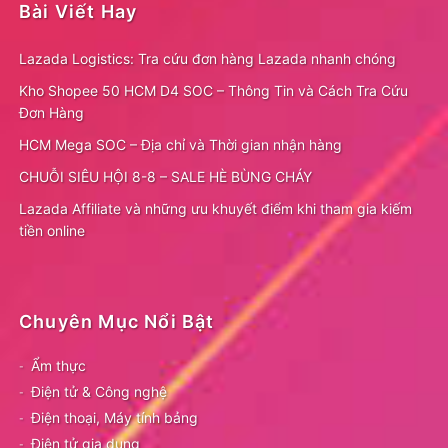
Bài Viết Hay
Lazada Logistics: Tra cứu đơn hàng Lazada nhanh chóng
Kho Shopee 50 HCM D4 SOC – Thông Tin và Cách Tra Cứu
Đơn Hàng
HCM Mega SOC – Địa chỉ và Thời gian nhận hàng
CHUỖI SIÊU HỘI 8-8 – SALE HÈ BÙNG CHÁY
Lazada Affiliate và những ưu khuyết điểm khi tham gia kiếm
tiền online
Chuyên Mục Nổi Bật
Ẩm thực
Điện tử & Công nghệ
Điện thoại, Máy tính bảng
Điện tử gia dụng