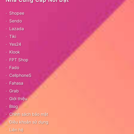
Shopee
Sendo
Lazada
Tiki
Yes24
Klook
FPT Shop
Fado
CellphoneS
Fahasa
Grab
Giới thiệu
Blog
Chính sách bảo mật
Điều khoản sử dụng
Liên hệ