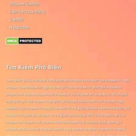
Shopee Games
Liên kết hoa hồng
CarMD
Neightbor
Tìm Kiếm Phổ Biến
code giảm giá của shopee
code giảm giá shopee
code giảm giá shopee.vn
code
shopee
code shopee.vn
gg shopee
giftcode shopee.vn
giảm giá shopee.vn
khuyến mãi shopee
khuyến mãi shopee.vn
km shopee
km shopee vn
km shopê
maã giảm giá của shopee
maã giảm giá shopê
maã khuyến mãi shopee
mgg
shopee
mgg shopee.vn
mgg shopee 2019
mã giảm giá của shopee
mã giảm giá
shopee
mã giảm giá shopee.vn
mã giảm giá shopee 2019
mã khuyến mãi của
shopee
mã khuyến mãi shopee
nhận mã khuyến mãi shopee
phiếu giảm giá
shopee
phiếu voucher shopee
search mgg shopee
shopee
shopee.vn
shopee