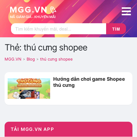
TÌM
Thẻ: thú cưng shopee
MGG.VN
Blog
thú cưng shopee
>
>
Hướng dẫn chơi game Shopee
thú cưng
TẢI MGG.VN APP