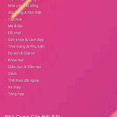
Nhà cửa đời sống
Gia dụng & Nội thất
Tạp hóa
Mẹ & Bé
Đồ chơi
Sức khỏe & Làm đẹp
Thời trang & Phụ kiện
Du lịch & Giải trí
Khóa học
Giáo dục & Đào tạo
Sách
Thể thao dã ngoại
Xe máy
Tổng hợp
Nhà Cung Cấp Nổi Bật