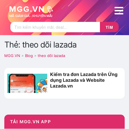
TÌM
Thẻ: theo dõi lazada
MGG.VN
Blog
theo dõi lazada
>
>
Kiểm tra đơn Lazada trên Ứng
dụng Lazada và Website
Lazada.vn
TẢI MGG.VN APP