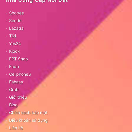
Shopee
Sendo
Lazada
Tiki
Yes24
Klook
FPT Shop
Fado
CellphoneS
Fahasa
Grab
Giới thiệu
Blog
Chính sách bảo mật
Điều khoản sử dụng
Liên hệ