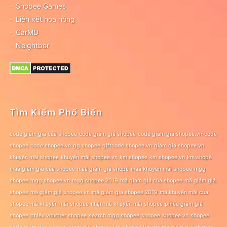
Shopee Games
Liên kết hoa hồng
CarMD
Neightbor
Tìm Kiếm Phổ Biến
code giảm giá của shopee
code giảm giá shopee
code giảm giá shopee.vn
code
shopee
code shopee.vn
gg shopee
giftcode shopee.vn
giảm giá shopee.vn
khuyến mãi shopee
khuyến mãi shopee.vn
km shopee
km shopee vn
km shopê
maã giảm giá của shopee
maã giảm giá shopê
maã khuyến mãi shopee
mgg
shopee
mgg shopee.vn
mgg shopee 2019
mã giảm giá của shopee
mã giảm giá
shopee
mã giảm giá shopee.vn
mã giảm giá shopee 2019
mã khuyến mãi của
shopee
mã khuyến mãi shopee
nhận mã khuyến mãi shopee
phiếu giảm giá
shopee
phiếu voucher shopee
search mgg shopee
shopee
shopee.vn
shopee