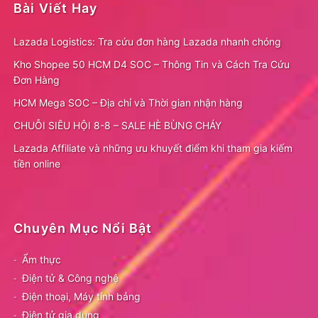
Bài Viết Hay
Lazada Logistics: Tra cứu đơn hàng Lazada nhanh chóng
Kho Shopee 50 HCM D4 SOC – Thông Tin và Cách Tra Cứu
Đơn Hàng
HCM Mega SOC – Địa chỉ và Thời gian nhận hàng
CHUỖI SIÊU HỘI 8-8 – SALE HÈ BÙNG CHÁY
Lazada Affiliate và những ưu khuyết điểm khi tham gia kiếm
tiền online
Chuyên Mục Nổi Bật
Ẩm thực
Điện tử & Công nghệ
Điện thoại, Máy tính bảng
Điện tử gia dụng