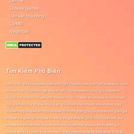
Liên hệ
Shopee Games
Liên kết hoa hồng
CarMD
Neightbor
Tìm Kiếm Phổ Biến
code giảm giá của shopee
code giảm giá shopee
code giảm giá shopee.vn
code
shopee
code shopee.vn
gg shopee
giftcode shopee.vn
giảm giá shopee.vn
khuyến mãi shopee
khuyến mãi shopee.vn
km shopee
km shopee vn
km shopê
maã giảm giá của shopee
maã giảm giá shopê
maã khuyến mãi shopee
mgg
shopee
mgg shopee.vn
mgg shopee 2019
mã giảm giá của shopee
mã giảm giá
shopee
mã giảm giá shopee.vn
mã giảm giá shopee 2019
mã khuyến mãi của
shopee
mã khuyến mãi shopee
nhận mã khuyến mãi shopee
phiếu giảm giá
shopee
phiếu voucher shopee
search mgg shopee
shopee
shopee.vn
shopee