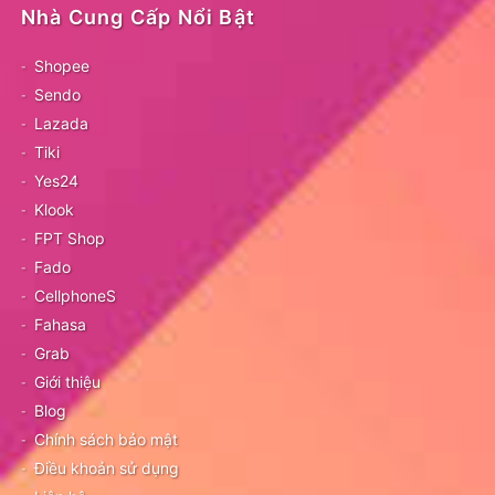
Nhà Cung Cấp Nổi Bật
Shopee
Sendo
Lazada
Tiki
Yes24
Klook
FPT Shop
Fado
CellphoneS
Fahasa
Grab
Giới thiệu
Blog
Chính sách bảo mật
Điều khoản sử dụng