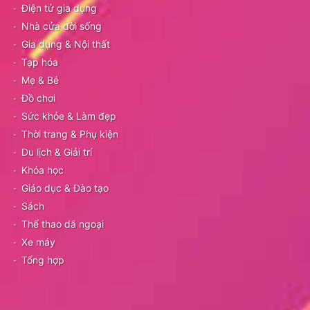
Điện tử gia dụng
Nhà cửa đời sống
Gia dụng & Nội thất
Tạp hóa
Mẹ & Bé
Đồ chơi
Sức khỏe & Làm đẹp
Thời trang & Phụ kiện
Du lịch & Giải trí
Khóa học
Giáo dục & Đào tạo
Sách
Thể thao dã ngoại
Xe máy
Tổng hợp