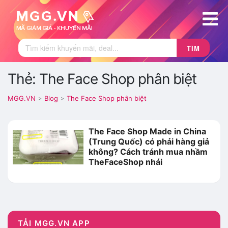
TÌM
Thẻ: The Face Shop phân biệt
MGG.VN
Blog
The Face Shop phân biệt
>
>
The Face Shop Made in China
(Trung Quốc) có phải hàng giả
không? Cách tránh mua nhầm
TheFaceShop nhái
TẢI MGG.VN APP