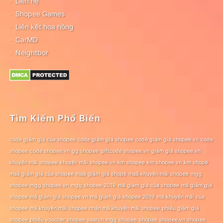
Liên hệ
Shopee Games
Liên kết hoa hồng
CarMD
Neightbor
Tìm Kiếm Phổ Biến
code giảm giá của shopee
code giảm giá shopee
code giảm giá shopee.vn
code
shopee
code shopee.vn
gg shopee
giftcode shopee.vn
giảm giá shopee.vn
khuyến mãi shopee
khuyến mãi shopee.vn
km shopee
km shopee vn
km shopê
maã giảm giá của shopee
maã giảm giá shopê
maã khuyến mãi shopee
mgg
shopee
mgg shopee.vn
mgg shopee 2019
mã giảm giá của shopee
mã giảm giá
shopee
mã giảm giá shopee.vn
mã giảm giá shopee 2019
mã khuyến mãi của
shopee
mã khuyến mãi shopee
nhận mã khuyến mãi shopee
phiếu giảm giá
shopee
phiếu voucher shopee
search mgg shopee
shopee
shopee.vn
shopee