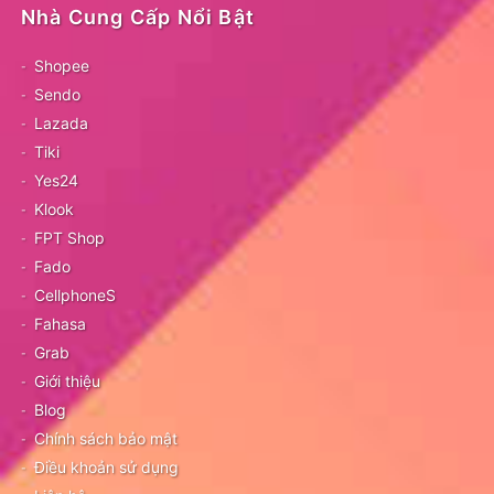
Nhà Cung Cấp Nổi Bật
Shopee
Sendo
Lazada
Tiki
Yes24
Klook
FPT Shop
Fado
CellphoneS
Fahasa
Grab
Giới thiệu
Blog
Chính sách bảo mật
Điều khoản sử dụng