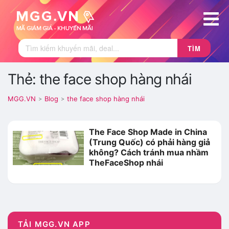
TÌM
Thẻ: the face shop hàng nhái
MGG.VN
Blog
the face shop hàng nhái
>
>
The Face Shop Made in China
(Trung Quốc) có phải hàng giả
không? Cách tránh mua nhầm
TheFaceShop nhái
TẢI MGG.VN APP