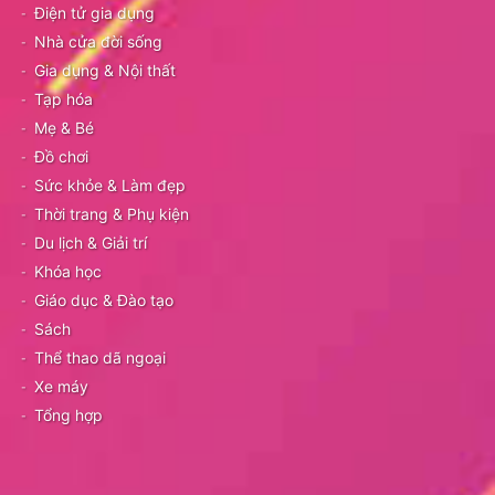
Điện tử gia dụng
Nhà cửa đời sống
Gia dụng & Nội thất
Tạp hóa
Mẹ & Bé
Đồ chơi
Sức khỏe & Làm đẹp
Thời trang & Phụ kiện
Du lịch & Giải trí
Khóa học
Giáo dục & Đào tạo
Sách
Thể thao dã ngoại
Xe máy
Tổng hợp