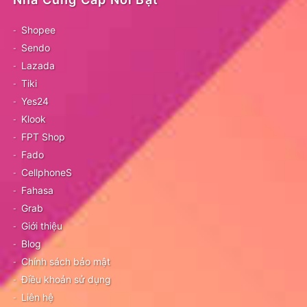
Shopee
Sendo
Lazada
Tiki
Yes24
Klook
FPT Shop
Fado
CellphoneS
Fahasa
Grab
Giới thiệu
Blog
Chính sách bảo mật
Điều khoản sử dụng
Liên hệ