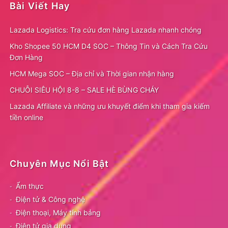
Bài Viết Hay
Lazada Logistics: Tra cứu đơn hàng Lazada nhanh chóng
Kho Shopee 50 HCM D4 SOC – Thông Tin và Cách Tra Cứu
Đơn Hàng
HCM Mega SOC – Địa chỉ và Thời gian nhận hàng
CHUỖI SIÊU HỘI 8-8 – SALE HÈ BÙNG CHÁY
Lazada Affiliate và những ưu khuyết điểm khi tham gia kiếm
tiền online
Chuyên Mục Nổi Bật
Ẩm thực
Điện tử & Công nghệ
Điện thoại, Máy tính bảng
Điện tử gia dụng