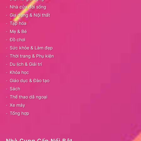
Nhà cửa đời sống
Gia dụng & Nội thất
Tạp hóa
Mẹ & Bé
Đồ chơi
Sức khỏe & Làm đẹp
Thời trang & Phụ kiện
Du lịch & Giải trí
Khóa học
Giáo dục & Đào tạo
Sách
Thể thao dã ngoại
Xe máy
Tổng hợp
Nhà Cung Cấp Nổi Bật