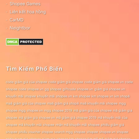
Shopee Games
Liên kết hoa hồng
CarMD
Neightbor
Tìm Kiếm Phổ Biến
code giảm giá của shopee
code giảm giá shopee
code giảm giá shopee.vn
code
shopee
code shopee.vn
gg shopee
giftcode shopee.vn
giảm giá shopee.vn
khuyến mãi shopee
khuyến mãi shopee.vn
km shopee
km shopee vn
km shopê
maã giảm giá của shopee
maã giảm giá shopê
maã khuyến mãi shopee
mgg
shopee
mgg shopee.vn
mgg shopee 2019
mã giảm giá của shopee
mã giảm giá
shopee
mã giảm giá shopee.vn
mã giảm giá shopee 2019
mã khuyến mãi của
shopee
mã khuyến mãi shopee
nhận mã khuyến mãi shopee
phiếu giảm giá
shopee
phiếu voucher shopee
search mgg shopee
shopee
shopee.vn
shopee