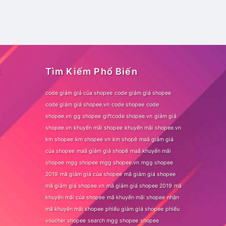
t
Tìm Kiếm Phổ Biến
code giảm giá của shopee
code giảm giá shopee
code giảm giá shopee.vn
code shopee
code
shopee.vn
gg shopee
giftcode shopee.vn
giảm giá
shopee.vn
khuyến mãi shopee
khuyến mãi shopee.vn
km shopee
km shopee vn
km shopê
maã giảm giá
của shopee
maã giảm giá shopê
maã khuyến mãi
shopee
mgg shopee
mgg shopee.vn
mgg shopee
2019
mã giảm giá của shopee
mã giảm giá shopee
mã giảm giá shopee.vn
mã giảm giá shopee 2019
mã
khuyến mãi của shopee
mã khuyến mãi shopee
nhận
mã khuyến mãi shopee
phiếu giảm giá shopee
phiếu
voucher shopee
search mgg shopee
shopee