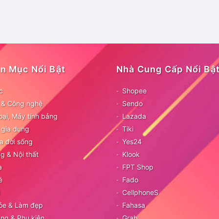
n Mục Nổi Bật
Nhà Cung Cấp Nổi Bậ
c
Shopee
ử & Công nghệ
Sendo
oại, Máy tính bảng
Lazada
 gia dụng
Tiki
a đời sống
Yes24
g & Nội thất
Klook
a
FPT Shop
é
Fado
CellphoneS
ỏe & Làm đẹp
Fahasa
ang & Phụ kiện
Grab