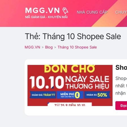
NHÀ CUNG CẤP
CHUY
Thẻ: Tháng 10 Shopee Sale
MGG.VN
Blog
Tháng 10 Shopee Sale
>
>
Sho
Shope
nhất 
nhận 
Đọc