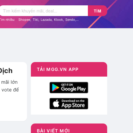
TÌM
Tìm nhiều:
Shopee
,
Tiki
,
Lazada
,
Klook
,
Sendo
,...
Địch
TẢI MGG.VN APP
 mãi lớn
 vote để
BÀI VIẾT MỚI