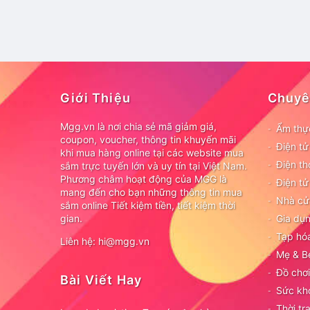
Giới Thiệu
Chuyê
Mgg.vn là nơi chia sẻ mã giảm giá,
Ẩm thự
coupon, voucher, thông tin khuyến mãi
Điện t
khi mua hàng online tại các website mua
Điện th
sắm trực tuyến lớn và uy tín tại Việt Nam.
Phương châm hoạt động của MGG là
Điện tử
mang đến cho bạn những thông tin mua
Nhà cử
sắm online Tiết kiệm tiền, tiết kiệm thời
gian.
Gia dụn
Tạp hó
Liên hệ: hi@mgg.vn
Mẹ & B
Đồ chơi
Bài Viết Hay
Sức kh
Thời tr