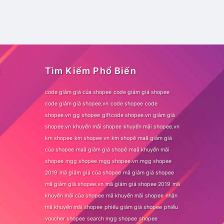
t
Tìm Kiếm Phổ Biến
code giảm giá của shopee
code giảm giá shopee
code giảm giá shopee.vn
code shopee
code
shopee.vn
gg shopee
giftcode shopee.vn
giảm giá
shopee.vn
khuyến mãi shopee
khuyến mãi shopee.vn
km shopee
km shopee vn
km shopê
maã giảm giá
của shopee
maã giảm giá shopê
maã khuyến mãi
shopee
mgg shopee
mgg shopee.vn
mgg shopee
2019
mã giảm giá của shopee
mã giảm giá shopee
mã giảm giá shopee.vn
mã giảm giá shopee 2019
mã
khuyến mãi của shopee
mã khuyến mãi shopee
nhận
mã khuyến mãi shopee
phiếu giảm giá shopee
phiếu
voucher shopee
search mgg shopee
shopee