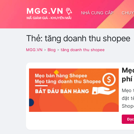
NHÀ CUNG CẤP
CHUY
Thẻ: tăng doanh thu shopee
MGG.VN
Blog
tăng doanh thu shopee
>
>
Mẹo
phí
Mẹo 
đặt t
Shop
Đọc