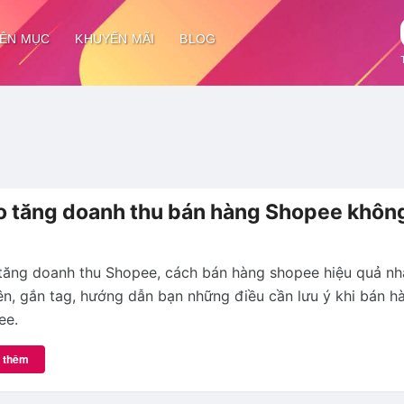
ÊN MỤC
KHUYẾN MÃI
BLOG
 tăng doanh thu bán hàng Shopee khôn
tăng doanh thu Shopee, cách bán hàng shopee hiệu quả nh
ên, gắn tag, hướng dẫn bạn những điều cần lưu ý khi bán h
ee.
 thêm