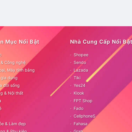
n Mục Nổi Bật
Nhà Cung Cấp Nổi Bậ
c
Shopee
ử & Công nghệ
Sendo
oại, Máy tính bảng
Lazada
 gia dụng
Tiki
a đời sống
Yes24
g & Nội thất
Klook
a
FPT Shop
é
Fado
CellphoneS
ỏe & Làm đẹp
Fahasa
ang & Phụ kiện
Grab