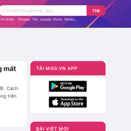
TÌM
Tìm nhiều:
Shopee
,
Tiki
,
Lazada
,
Klook
,
Sendo
,...
g mất
TẢI MGG.VN APP
ất. Cách
àng trên
BÀI VIẾT MỚI