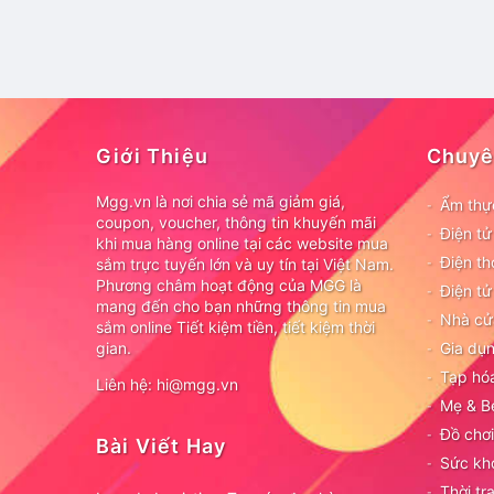
Giới Thiệu
Chuyê
Mgg.vn là nơi chia sẻ mã giảm giá,
Ẩm thự
coupon, voucher, thông tin khuyến mãi
Điện t
khi mua hàng online tại các website mua
Điện th
sắm trực tuyến lớn và uy tín tại Việt Nam.
Phương châm hoạt động của MGG là
Điện tử
mang đến cho bạn những thông tin mua
Nhà cử
sắm online Tiết kiệm tiền, tiết kiệm thời
gian.
Gia dụn
Tạp hó
Liên hệ: hi@mgg.vn
Mẹ & B
Đồ chơi
Bài Viết Hay
Sức kh
Thời tr