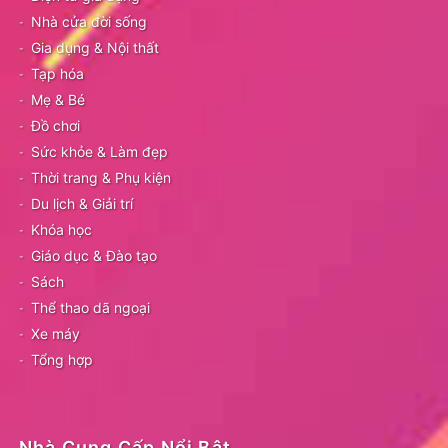
Nhà cửa đời sống
Gia dụng & Nội thất
Tạp hóa
Mẹ & Bé
Đồ chơi
Sức khỏe & Làm đẹp
Thời trang & Phụ kiện
Du lịch & Giải trí
Khóa học
Giáo dục & Đào tạo
Sách
Thể thao dã ngoại
Xe máy
Tổng hợp
Nhà Cung Cấp Nổi Bật