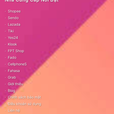
Shopee
Sendo
Lazada
Tiki
Yes24
Klook
FPT Shop
Fado
CellphoneS
Fahasa
Grab
Giới thiệu
Blog
Chính sách bảo mật
Điều khoản sử dụng
Liên hệ