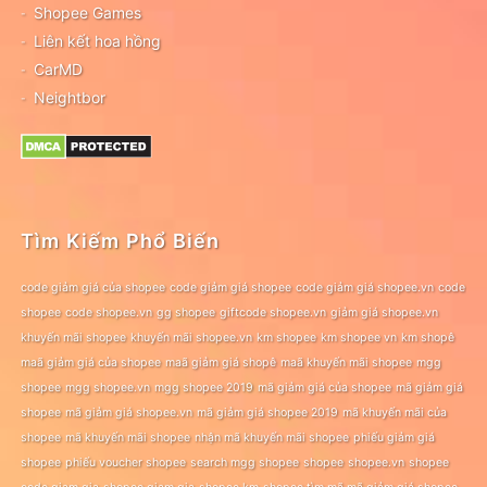
Shopee Games
Liên kết hoa hồng
CarMD
Neightbor
Tìm Kiếm Phổ Biến
code giảm giá của shopee
code giảm giá shopee
code giảm giá shopee.vn
code
shopee
code shopee.vn
gg shopee
giftcode shopee.vn
giảm giá shopee.vn
khuyến mãi shopee
khuyến mãi shopee.vn
km shopee
km shopee vn
km shopê
maã giảm giá của shopee
maã giảm giá shopê
maã khuyến mãi shopee
mgg
shopee
mgg shopee.vn
mgg shopee 2019
mã giảm giá của shopee
mã giảm giá
shopee
mã giảm giá shopee.vn
mã giảm giá shopee 2019
mã khuyến mãi của
shopee
mã khuyến mãi shopee
nhận mã khuyến mãi shopee
phiếu giảm giá
shopee
phiếu voucher shopee
search mgg shopee
shopee
shopee.vn
shopee