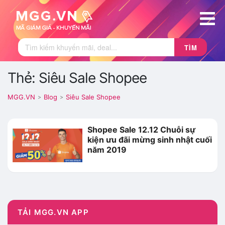
TÌM
Thẻ: Siêu Sale Shopee
MGG.VN
Blog
Siêu Sale Shopee
>
>
Shopee Sale 12.12 Chuỗi sự
kiện ưu đãi mừng sinh nhật cuối
năm 2019
TẢI MGG.VN APP