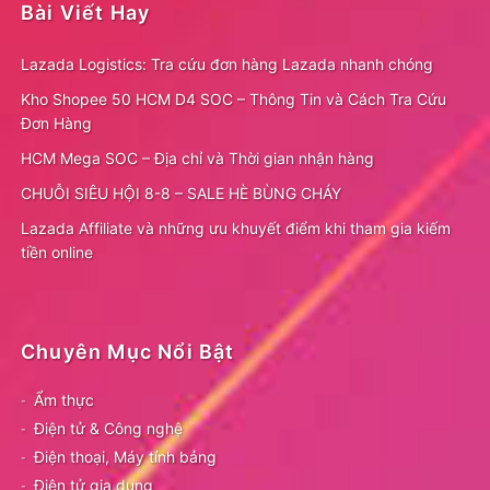
Bài Viết Hay
Lazada Logistics: Tra cứu đơn hàng Lazada nhanh chóng
Kho Shopee 50 HCM D4 SOC – Thông Tin và Cách Tra Cứu
Đơn Hàng
HCM Mega SOC – Địa chỉ và Thời gian nhận hàng
CHUỖI SIÊU HỘI 8-8 – SALE HÈ BÙNG CHÁY
Lazada Affiliate và những ưu khuyết điểm khi tham gia kiếm
tiền online
Chuyên Mục Nổi Bật
Ẩm thực
Điện tử & Công nghệ
Điện thoại, Máy tính bảng
Điện tử gia dụng