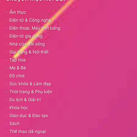
Ẩm thực
Điện tử & Công nghệ
Điện thoại, Máy tính bảng
Điện tử gia dụng
Nhà cửa đời sống
Gia dụng & Nội thất
Tạp hóa
Mẹ & Bé
Đồ chơi
Sức khỏe & Làm đẹp
Thời trang & Phụ kiện
Du lịch & Giải trí
Khóa học
Giáo dục & Đào tạo
Sách
Thể thao dã ngoại