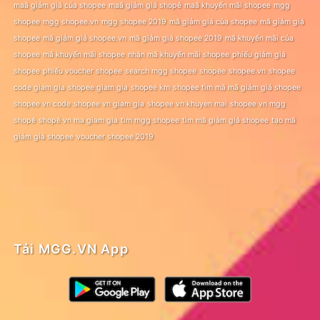
maã giảm giá của shopee
maã giảm giá shopê
maã khuyến mãi shopee
mgg
shopee
mgg shopee.vn
mgg shopee 2019
mã giảm giá của shopee
mã giảm giá
shopee
mã giảm giá shopee.vn
mã giảm giá shopee 2019
mã khuyến mãi của
shopee
mã khuyến mãi shopee
nhận mã khuyến mãi shopee
phiếu giảm giá
shopee
phiếu voucher shopee
search mgg shopee
shopee
shopee.vn
shopee
code giam gia
shopee giam gia
shopee km
shopee tìm mã mã giảm giá shopee
shopee vn code
shopee vn giam gia
shopee vn khuyen mai
shopee vn mgg
shopê
shopê vn ma giam gia
tìm mgg shopee
tìm mã giảm giá shopee
tạo mã
giảm giá shopee
voucher shopee 2019
Tải MGG.VN App