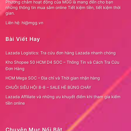
Phương châm hoạt động của MGG là mang đến cho bạn
những thông tin mua sắm online Tiết kiệm tiền, tiết kiệm thời
gian.
Liên hệ: hi@mgg.vn
Bài Viết Hay
Lazada Logistics: Tra cứu đơn hàng Lazada nhanh chóng
Kho Shopee 50 HCM D4 SOC – Thông Tin và Cách Tra Cứu
Đơn Hàng
HCM Mega SOC – Địa chỉ và Thời gian nhận hàng
CHUỖI SIÊU HỘI 8-8 – SALE HÈ BÙNG CHÁY
Lazada Affiliate và những ưu khuyết điểm khi tham gia kiếm
tiền online
Chuyên Mục Nổi Bật