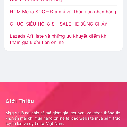
HCM Mega SOC – Địa chỉ và Thời gian nhận hàng
CHUỖI SIÊU HỘI 8-8 – SALE HÈ BÙNG CHÁY
Lazada Affiliate và những ưu khuyết điểm khi
tham gia kiếm tiền online
Giới Thiệu
Mgg.vn là nơi chia sẻ mã giảm giá, coupon, voucher, thông tin
khuyến mãi khi mua hàng online tại các website mua sắm trực
tuyến lớn và uy tín tại Việt Nam.