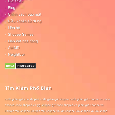
Giới thiệu
Blog
Chính sách bảo mật
Điều khoản sử dụng
Liên hệ
Shopee Games
Liên kết hoa hồng
CarMD
Neightbor
Tìm Kiếm Phổ Biến
code giảm giá của shopee
code giảm giá shopee
code giảm giá shopee.vn
code
shopee
code shopee.vn
gg shopee
giftcode shopee.vn
giảm giá shopee.vn
khuyến mãi shopee
khuyến mãi shopee.vn
km shopee
km shopee vn
km shopê