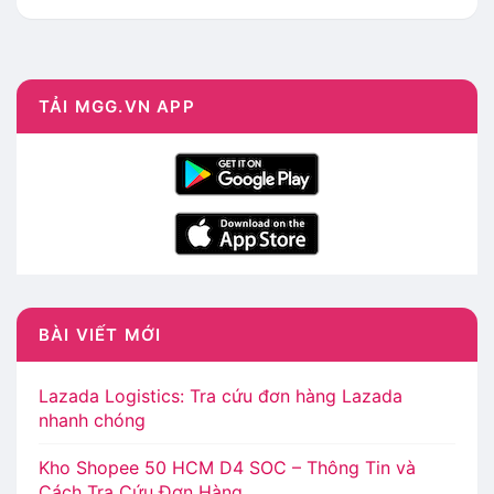
TẢI MGG.VN APP
BÀI VIẾT MỚI
Lazada Logistics: Tra cứu đơn hàng Lazada
nhanh chóng
Kho Shopee 50 HCM D4 SOC – Thông Tin và
Cách Tra Cứu Đơn Hàng