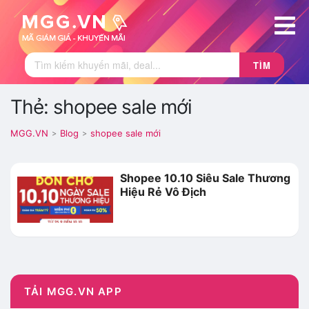
TÌM
Thẻ: shopee sale mới
MGG.VN
Blog
shopee sale mới
>
>
Shopee 10.10 Siêu Sale Thương
Hiệu Rẻ Vô Địch
TẢI MGG.VN APP