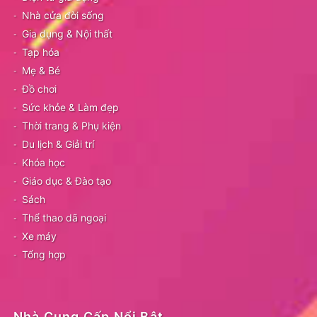
Nhà cửa đời sống
Gia dụng & Nội thất
Tạp hóa
Mẹ & Bé
Đồ chơi
Sức khỏe & Làm đẹp
Thời trang & Phụ kiện
Du lịch & Giải trí
Khóa học
Giáo dục & Đào tạo
Sách
Thể thao dã ngoại
Xe máy
Tổng hợp
Nhà Cung Cấp Nổi Bật