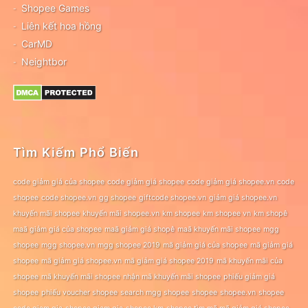
Shopee Games
Liên kết hoa hồng
CarMD
Neightbor
Tìm Kiếm Phổ Biến
code giảm giá của shopee
code giảm giá shopee
code giảm giá shopee.vn
code
shopee
code shopee.vn
gg shopee
giftcode shopee.vn
giảm giá shopee.vn
khuyến mãi shopee
khuyến mãi shopee.vn
km shopee
km shopee vn
km shopê
maã giảm giá của shopee
maã giảm giá shopê
maã khuyến mãi shopee
mgg
shopee
mgg shopee.vn
mgg shopee 2019
mã giảm giá của shopee
mã giảm giá
shopee
mã giảm giá shopee.vn
mã giảm giá shopee 2019
mã khuyến mãi của
shopee
mã khuyến mãi shopee
nhận mã khuyến mãi shopee
phiếu giảm giá
shopee
phiếu voucher shopee
search mgg shopee
shopee
shopee.vn
shopee