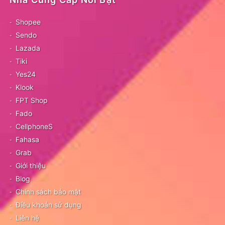
Shopee
Sendo
Lazada
Tiki
Yes24
Klook
FPT Shop
Fado
CellphoneS
Fahasa
Grab
Giới thiệu
Blog
Chính sách bảo mật
Điều khoản sử dụng
Liên hệ