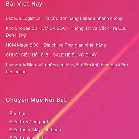
Bài Viết Hay
Lazada Logistics: Tra cứu đơn hàng Lazada nhanh chóng
Kho Shopee 50 HCM D4 SOC – Thông Tin và Cách Tra Cứu
Đơn Hàng
HCM Mega SOC – Địa chỉ và Thời gian nhận hàng
CHUỖI SIÊU HỘI 8-8 – SALE HÈ BÙNG CHÁY
Lazada Affiliate và những ưu khuyết điểm khi tham gia kiếm
tiền online
Chuyên Mục Nổi Bật
Ẩm thực
Điện tử & Công nghệ
Điện thoại, Máy tính bảng
Điện tử gia dụng