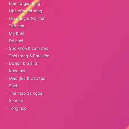
Điện tử gia dụng
Nhà cửa đời sống
Gia dụng & Nội thất
Tạp hóa
Mẹ & Bé
Đồ chơi
Sức khỏe & Làm đẹp
Thời trang & Phụ kiện
Du lịch & Giải trí
Khóa học
Giáo dục & Đào tạo
Sách
Thể thao dã ngoại
Xe máy
Tổng hợp