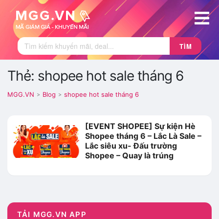
TÌM
Thẻ: shopee hot sale tháng 6
MGG.VN
Blog
shopee hot sale tháng 6
>
>
[EVENT SHOPEE] Sự kiện Hè
Shopee tháng 6 – Lắc Là Sale –
Lắc siêu xu- Đấu trường
Shopee – Quay là trúng
TẢI MGG.VN APP