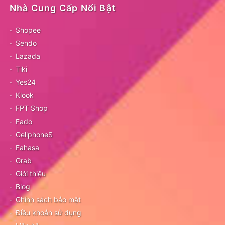
Nhà Cung Cấp Nổi Bật
Shopee
Sendo
Lazada
Tiki
Yes24
Klook
FPT Shop
Fado
CellphoneS
Fahasa
Grab
Giới thiệu
Blog
Chính sách bảo mật
Điều khoản sử dụng