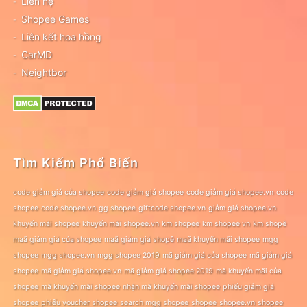
Liên hệ
Shopee Games
Liên kết hoa hồng
CarMD
Neightbor
Tìm Kiếm Phổ Biến
code giảm giá của shopee
code giảm giá shopee
code giảm giá shopee.vn
code
shopee
code shopee.vn
gg shopee
giftcode shopee.vn
giảm giá shopee.vn
khuyến mãi shopee
khuyến mãi shopee.vn
km shopee
km shopee vn
km shopê
maã giảm giá của shopee
maã giảm giá shopê
maã khuyến mãi shopee
mgg
shopee
mgg shopee.vn
mgg shopee 2019
mã giảm giá của shopee
mã giảm giá
shopee
mã giảm giá shopee.vn
mã giảm giá shopee 2019
mã khuyến mãi của
shopee
mã khuyến mãi shopee
nhận mã khuyến mãi shopee
phiếu giảm giá
shopee
phiếu voucher shopee
search mgg shopee
shopee
shopee.vn
shopee