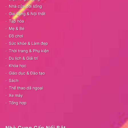
Nhà cửa đời sống
Gia dụng & Nội thất
Tạp hóa
Mẹ & Bé
Đồ chơi
Sức khỏe & Làm đẹp
Thời trang & Phụ kiện
Du lịch & Giải trí
Khóa học
Giáo dục & Đào tạo
Sách
Thể thao dã ngoại
Xe máy
Tổng hợp
Nhà Cung Cấp Nổi Bật