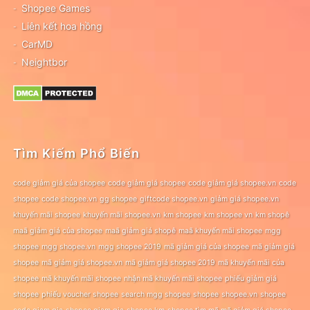
Shopee Games
Liên kết hoa hồng
CarMD
Neightbor
Tìm Kiếm Phổ Biến
code giảm giá của shopee
code giảm giá shopee
code giảm giá shopee.vn
code
shopee
code shopee.vn
gg shopee
giftcode shopee.vn
giảm giá shopee.vn
khuyến mãi shopee
khuyến mãi shopee.vn
km shopee
km shopee vn
km shopê
maã giảm giá của shopee
maã giảm giá shopê
maã khuyến mãi shopee
mgg
shopee
mgg shopee.vn
mgg shopee 2019
mã giảm giá của shopee
mã giảm giá
shopee
mã giảm giá shopee.vn
mã giảm giá shopee 2019
mã khuyến mãi của
shopee
mã khuyến mãi shopee
nhận mã khuyến mãi shopee
phiếu giảm giá
shopee
phiếu voucher shopee
search mgg shopee
shopee
shopee.vn
shopee