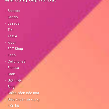
Shopee
Sendo
Lazada
Tiki
Yes24
Klook
FPT Shop
Fado
CellphoneS
Fahasa
Grab
Giới thiệu
Blog
Chính sách bảo mật
Điều khoản sử dụng
Liên hệ