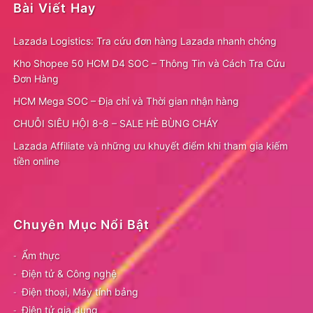
Bài Viết Hay
Lazada Logistics: Tra cứu đơn hàng Lazada nhanh chóng
Kho Shopee 50 HCM D4 SOC – Thông Tin và Cách Tra Cứu
Đơn Hàng
HCM Mega SOC – Địa chỉ và Thời gian nhận hàng
CHUỖI SIÊU HỘI 8-8 – SALE HÈ BÙNG CHÁY
Lazada Affiliate và những ưu khuyết điểm khi tham gia kiếm
tiền online
Chuyên Mục Nổi Bật
Ẩm thực
Điện tử & Công nghệ
Điện thoại, Máy tính bảng
Điện tử gia dụng