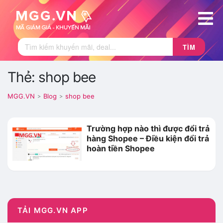
TÌM
Thẻ: shop bee
MGG.VN
Blog
shop bee
>
>
Trường hợp nào thì được đổi trả
hàng Shopee – Điều kiện đổi trả
hoàn tiền Shopee
TẢI MGG.VN APP