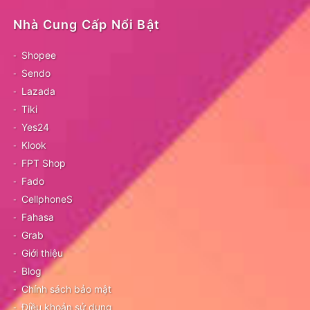
Nhà Cung Cấp Nổi Bật
Shopee
Sendo
Lazada
Tiki
Yes24
Klook
FPT Shop
Fado
CellphoneS
Fahasa
Grab
Giới thiệu
Blog
Chính sách bảo mật
Điều khoản sử dụng