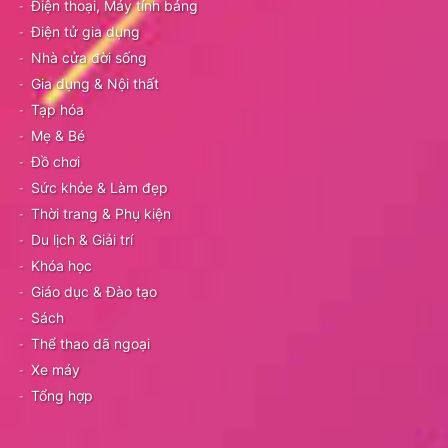
Điện thoại, Máy tính bảng
Điện tử gia dụng
Nhà cửa đời sống
Gia dụng & Nội thất
Tạp hóa
Mẹ & Bé
Đồ chơi
Sức khỏe & Làm đẹp
Thời trang & Phụ kiện
Du lịch & Giải trí
Khóa học
Giáo dục & Đào tạo
Sách
Thể thao dã ngoại
Xe máy
Tổng hợp