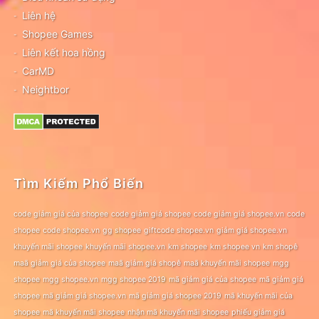
Liên hệ
Shopee Games
Liên kết hoa hồng
CarMD
Neightbor
Tìm Kiếm Phổ Biến
code giảm giá của shopee
code giảm giá shopee
code giảm giá shopee.vn
code
shopee
code shopee.vn
gg shopee
giftcode shopee.vn
giảm giá shopee.vn
khuyến mãi shopee
khuyến mãi shopee.vn
km shopee
km shopee vn
km shopê
maã giảm giá của shopee
maã giảm giá shopê
maã khuyến mãi shopee
mgg
shopee
mgg shopee.vn
mgg shopee 2019
mã giảm giá của shopee
mã giảm giá
shopee
mã giảm giá shopee.vn
mã giảm giá shopee 2019
mã khuyến mãi của
shopee
mã khuyến mãi shopee
nhận mã khuyến mãi shopee
phiếu giảm giá