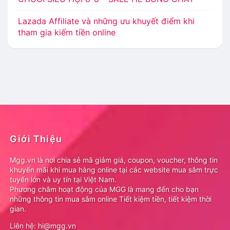
Lazada Affiliate và những ưu khuyết điểm khi
tham gia kiếm tiền online
Giới Thiệu
Mgg.vn là nơi chia sẻ mã giảm giá, coupon, voucher, thông tin
khuyến mãi khi mua hàng online tại các website mua sắm trực
tuyến lớn và uy tín tại Việt Nam.
Phương châm hoạt động của MGG là mang đến cho bạn
những thông tin mua sắm online Tiết kiệm tiền, tiết kiệm thời
gian.
Liên hệ: hi@mgg.vn