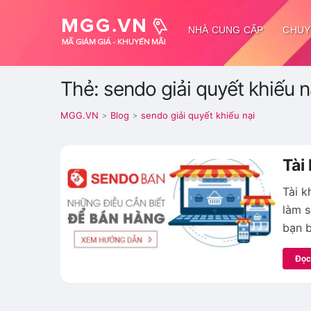
NHÀ CUNG CẤP
CHUY
Thẻ: sendo giải quyết khiếu n
MGG.VN
Blog
sendo giải quyết khiếu nại
>
>
Tài
Tài k
làm s
bạn b
Đọc