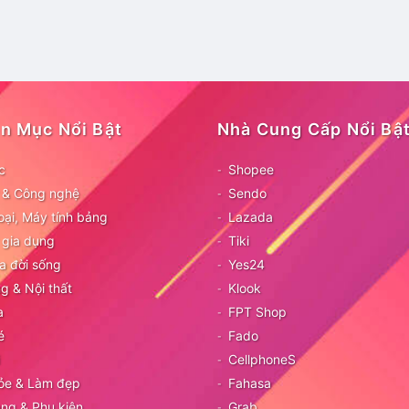
n Mục Nổi Bật
Nhà Cung Cấp Nổi Bậ
c
Shopee
ử & Công nghệ
Sendo
oại, Máy tính bảng
Lazada
 gia dụng
Tiki
a đời sống
Yes24
g & Nội thất
Klook
a
FPT Shop
é
Fado
CellphoneS
ỏe & Làm đẹp
Fahasa
ang & Phụ kiện
Grab