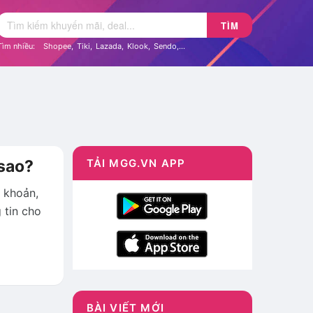
TÌM
Tìm nhiều:
Shopee
,
Tiki
,
Lazada
,
Klook
,
Sendo
,...
 sao?
TẢI MGG.VN APP
i khoản,
 tin cho
BÀI VIẾT MỚI