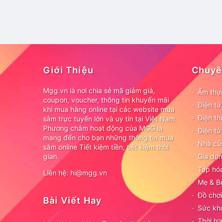
Giới Thiệu
Chuyê
Mgg.vn là nơi chia sẻ mã giảm giá,
Ẩm thự
coupon, voucher, thông tin khuyến mãi
Điện t
khi mua hàng online tại các website mua
Điện th
sắm trực tuyến lớn và uy tín tại Việt Nam.
Phương châm hoạt động của MGG là
Điện tử
mang đến cho bạn những thông tin mua
Nhà cử
sắm online Tiết kiệm tiền, tiết kiệm thời
gian.
Gia dụn
Tạp hó
Liên hệ: hi@mgg.vn
Mẹ & B
Đồ chơi
Bài Viết Hay
Sức kh
Thời tr