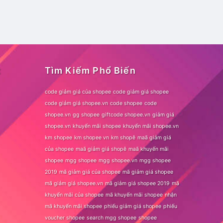
t
Tìm Kiếm Phổ Biến
code giảm giá của shopee
code giảm giá shopee
code giảm giá shopee.vn
code shopee
code
shopee.vn
gg shopee
giftcode shopee.vn
giảm giá
shopee.vn
khuyến mãi shopee
khuyến mãi shopee.vn
km shopee
km shopee vn
km shopê
maã giảm giá
của shopee
maã giảm giá shopê
maã khuyến mãi
shopee
mgg shopee
mgg shopee.vn
mgg shopee
2019
mã giảm giá của shopee
mã giảm giá shopee
mã giảm giá shopee.vn
mã giảm giá shopee 2019
mã
khuyến mãi của shopee
mã khuyến mãi shopee
nhận
mã khuyến mãi shopee
phiếu giảm giá shopee
phiếu
voucher shopee
search mgg shopee
shopee