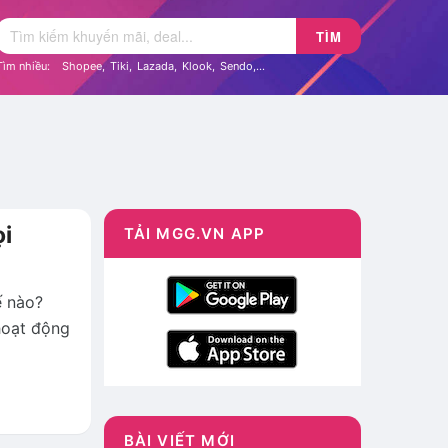
TÌM
Tìm nhiều:
Shopee
,
Tiki
,
Lazada
,
Klook
,
Sendo
,...
ọi
TẢI MGG.VN APP
ế nào?
hoạt động
BÀI VIẾT MỚI