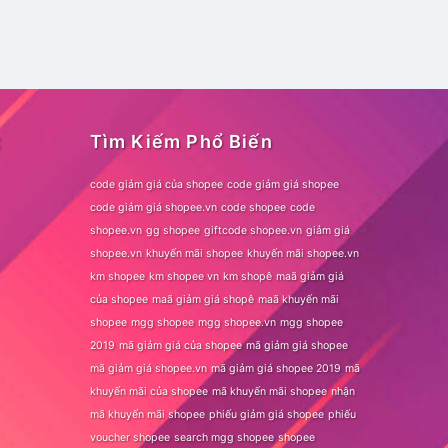
t
Tìm Kiếm Phổ Biến
code giảm giá của shopee
code giảm giá shopee
code giảm giá shopee.vn
code shopee
code
shopee.vn
gg shopee
giftcode shopee.vn
giảm giá
shopee.vn
khuyến mãi shopee
khuyến mãi shopee.vn
km shopee
km shopee vn
km shopê
maã giảm giá
của shopee
maã giảm giá shopê
maã khuyến mãi
shopee
mgg shopee
mgg shopee.vn
mgg shopee
2019
mã giảm giá của shopee
mã giảm giá shopee
mã giảm giá shopee.vn
mã giảm giá shopee 2019
mã
khuyến mãi của shopee
mã khuyến mãi shopee
nhận
mã khuyến mãi shopee
phiếu giảm giá shopee
phiếu
voucher shopee
search mgg shopee
shopee