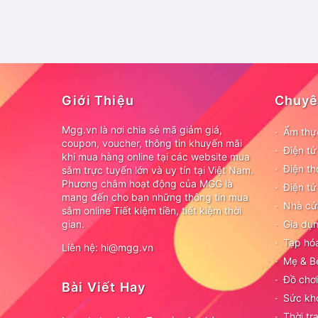
Giới Thiệu
Chuyê
Mgg.vn là nơi chia sẻ mã giảm giá,
Ẩm thự
coupon, voucher, thông tin khuyến mãi
Điện t
khi mua hàng online tại các website mua
Điện th
sắm trực tuyến lớn và uy tín tại Việt Nam.
Phương châm hoạt động của MGG là
Điện tử
mang đến cho bạn những thông tin mua
Nhà cử
sắm online Tiết kiệm tiền, tiết kiệm thời
gian.
Gia dụn
Tạp hó
Liên hệ: hi@mgg.vn
Mẹ & B
Đồ chơi
Bài Viết Hay
Sức kh
Thời tr