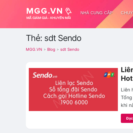
NHÀ CUNG CẤP
CHUY
Thẻ: sdt Sendo
MGG.VN
Blog
sdt Sendo
>
>
Liê
Hot
Liên 
Tổng
khi n
Đọc