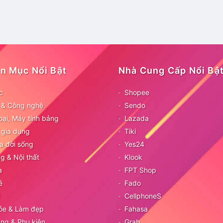
n Mục Nổi Bật
Nhà Cung Cấp Nổi Bậ
c
Shopee
ử & Công nghệ
Sendo
oại, Máy tính bảng
Lazada
 gia dụng
Tiki
a đời sống
Yes24
g & Nội thất
Klook
a
FPT Shop
é
Fado
CellphoneS
ỏe & Làm đẹp
Fahasa
ang & Phụ kiện
Grab