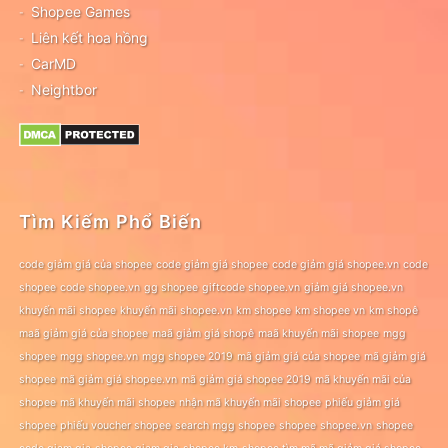
Shopee Games
Liên kết hoa hồng
CarMD
Neightbor
Tìm Kiếm Phổ Biến
code giảm giá của shopee
code giảm giá shopee
code giảm giá shopee.vn
code
shopee
code shopee.vn
gg shopee
giftcode shopee.vn
giảm giá shopee.vn
khuyến mãi shopee
khuyến mãi shopee.vn
km shopee
km shopee vn
km shopê
maã giảm giá của shopee
maã giảm giá shopê
maã khuyến mãi shopee
mgg
shopee
mgg shopee.vn
mgg shopee 2019
mã giảm giá của shopee
mã giảm giá
shopee
mã giảm giá shopee.vn
mã giảm giá shopee 2019
mã khuyến mãi của
shopee
mã khuyến mãi shopee
nhận mã khuyến mãi shopee
phiếu giảm giá
shopee
phiếu voucher shopee
search mgg shopee
shopee
shopee.vn
shopee