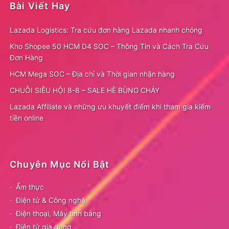
Bài Viết Hay
Lazada Logistics: Tra cứu đơn hàng Lazada nhanh chóng
Kho Shopee 50 HCM D4 SOC – Thông Tin và Cách Tra Cứu
Đơn Hàng
HCM Mega SOC – Địa chỉ và Thời gian nhận hàng
CHUỖI SIÊU HỘI 8-8 – SALE HÈ BÙNG CHÁY
Lazada Affiliate và những ưu khuyết điểm khi tham gia kiếm
tiền online
Chuyên Mục Nổi Bật
Ẩm thực
Điện tử & Công nghệ
Điện thoại, Máy tính bảng
Điện tử gia dụng