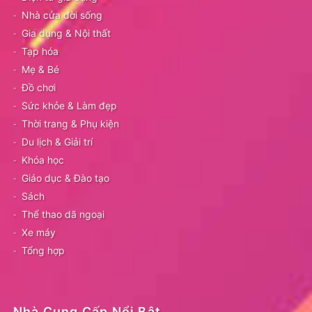
Nhà cửa đời sống
Gia dụng & Nội thất
Tạp hóa
Mẹ & Bé
Đồ chơi
Sức khỏe & Làm đẹp
Thời trang & Phụ kiện
Du lịch & Giải trí
Khóa học
Giáo dục & Đào tạo
Sách
Thể thao dã ngoại
Xe máy
Tổng hợp
Nhà Cung Cấp Nổi Bật