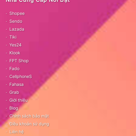
Shopee
Sendo
Lazada
Tiki
Yes24
Klook
FPT Shop
Fado
CellphoneS
Fahasa
Grab
Giới thiệu
Blog
Chính sách bảo mật
Điều khoản sử dụng
Liên hệ