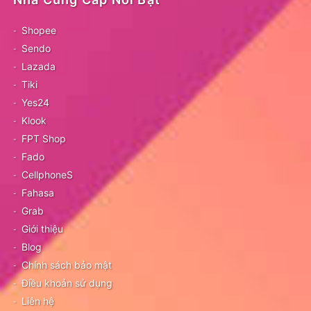
Shopee
Sendo
Lazada
Tiki
Yes24
Klook
FPT Shop
Fado
CellphoneS
Fahasa
Grab
Giới thiệu
Blog
Chính sách bảo mật
Điều khoản sử dụng
Liên hệ