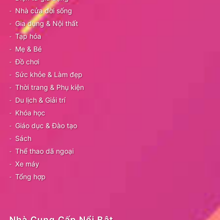
Nhà cửa đời sống
Gia dụng & Nội thất
Tạp hóa
Mẹ & Bé
Đồ chơi
Sức khỏe & Làm đẹp
Thời trang & Phụ kiện
Du lịch & Giải trí
Khóa học
Giáo dục & Đào tạo
Sách
Thể thao dã ngoại
Xe máy
Tổng hợp
Nhà Cung Cấp Nổi Bật