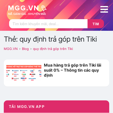
TÌM
Thẻ: quy định trả góp trên Tiki
MGG.VN
Blog
quy định trả góp trên Tiki
>
>
Mua hàng trả góp trên Tiki lãi
suất 0% – Thông tin các quy
định
TẢI MGG.VN APP