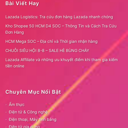
Bài Viết Hay
Lazada Logistics: Tra cứu đơn hàng Lazada nhanh chóng
Kho Shopee 50 HCM D4 SOC – Thông Tin và Cách Tra Cứu
Đơn Hàng
HCM Mega SOC – Địa chỉ và Thời gian nhận hàng
CHUỖI SIÊU HỘI 8-8 – SALE HÈ BÙNG CHÁY
Lazada Affiliate và những ưu khuyết điểm khi tham gia kiếm
tiền online
Chuyên Mục Nổi Bật
Ẩm thực
Điện tử & Công nghệ
Điện thoại, Máy tính bảng
Điện tử gia dụng