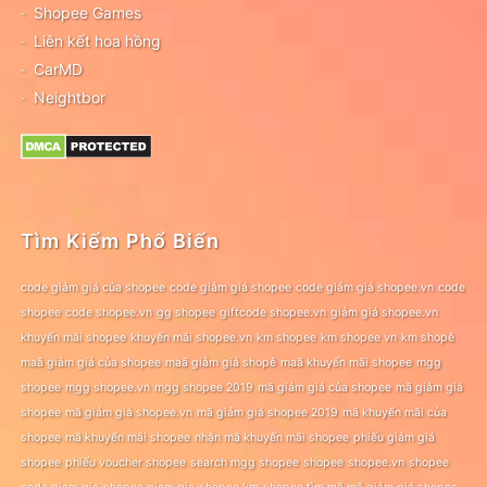
Shopee Games
Liên kết hoa hồng
CarMD
Neightbor
Tìm Kiếm Phổ Biến
code giảm giá của shopee
code giảm giá shopee
code giảm giá shopee.vn
code
shopee
code shopee.vn
gg shopee
giftcode shopee.vn
giảm giá shopee.vn
khuyến mãi shopee
khuyến mãi shopee.vn
km shopee
km shopee vn
km shopê
maã giảm giá của shopee
maã giảm giá shopê
maã khuyến mãi shopee
mgg
shopee
mgg shopee.vn
mgg shopee 2019
mã giảm giá của shopee
mã giảm giá
shopee
mã giảm giá shopee.vn
mã giảm giá shopee 2019
mã khuyến mãi của
shopee
mã khuyến mãi shopee
nhận mã khuyến mãi shopee
phiếu giảm giá
shopee
phiếu voucher shopee
search mgg shopee
shopee
shopee.vn
shopee