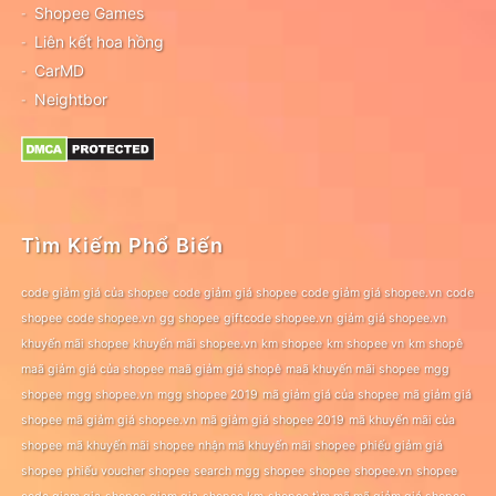
Shopee Games
Liên kết hoa hồng
CarMD
Neightbor
Tìm Kiếm Phổ Biến
code giảm giá của shopee
code giảm giá shopee
code giảm giá shopee.vn
code
shopee
code shopee.vn
gg shopee
giftcode shopee.vn
giảm giá shopee.vn
khuyến mãi shopee
khuyến mãi shopee.vn
km shopee
km shopee vn
km shopê
maã giảm giá của shopee
maã giảm giá shopê
maã khuyến mãi shopee
mgg
shopee
mgg shopee.vn
mgg shopee 2019
mã giảm giá của shopee
mã giảm giá
shopee
mã giảm giá shopee.vn
mã giảm giá shopee 2019
mã khuyến mãi của
shopee
mã khuyến mãi shopee
nhận mã khuyến mãi shopee
phiếu giảm giá
shopee
phiếu voucher shopee
search mgg shopee
shopee
shopee.vn
shopee