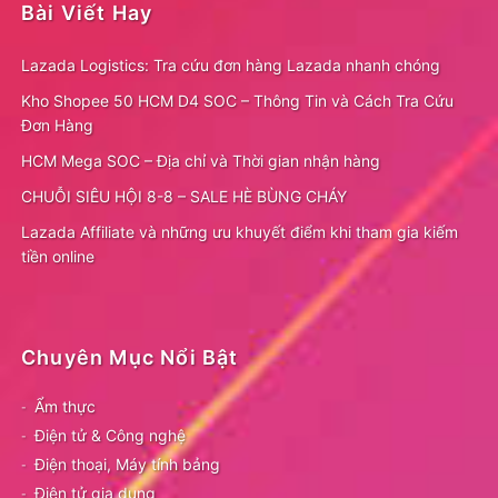
Bài Viết Hay
Lazada Logistics: Tra cứu đơn hàng Lazada nhanh chóng
Kho Shopee 50 HCM D4 SOC – Thông Tin và Cách Tra Cứu
Đơn Hàng
HCM Mega SOC – Địa chỉ và Thời gian nhận hàng
CHUỖI SIÊU HỘI 8-8 – SALE HÈ BÙNG CHÁY
Lazada Affiliate và những ưu khuyết điểm khi tham gia kiếm
tiền online
Chuyên Mục Nổi Bật
Ẩm thực
Điện tử & Công nghệ
Điện thoại, Máy tính bảng
Điện tử gia dụng