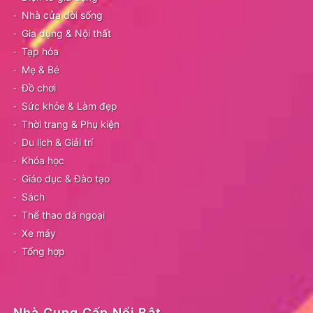
Nhà cửa đời sống
Gia dụng & Nội thất
Tạp hóa
Mẹ & Bé
Đồ chơi
Sức khỏe & Làm đẹp
Thời trang & Phụ kiện
Du lịch & Giải trí
Khóa học
Giáo dục & Đào tạo
Sách
Thể thao dã ngoại
Xe máy
Tổng hợp
Nhà Cung Cấp Nổi Bật