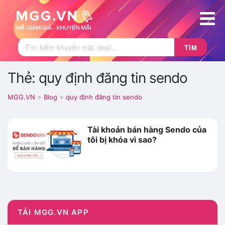
TÌM
Thẻ: quy định đăng tin sendo
MGG.VN
Blog
quy định đăng tin sendo
>
>
Tài khoản bán hàng Sendo của
tôi bị khóa vì sao?
TẢI MGG.VN APP