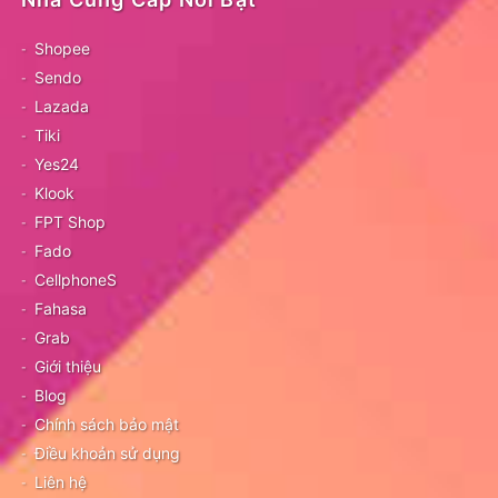
Shopee
Sendo
Lazada
Tiki
Yes24
Klook
FPT Shop
Fado
CellphoneS
Fahasa
Grab
Giới thiệu
Blog
Chính sách bảo mật
Điều khoản sử dụng
Liên hệ