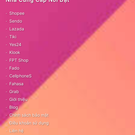
Shopee
Sendo
Lazada
Tiki
Yes24
Klook
FPT Shop
Fado
CellphoneS
Fahasa
Grab
Giới thiệu
Blog
Chính sách bảo mật
Điều khoản sử dụng
Liên hệ