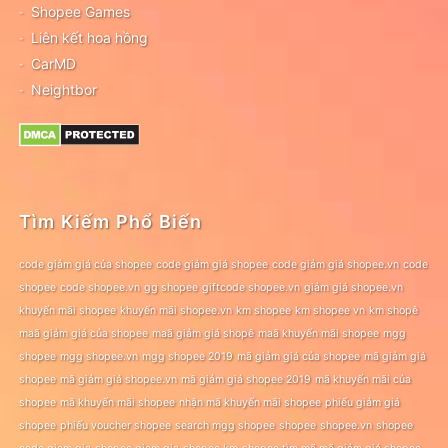
Shopee Games
Liên kết hoa hồng
CarMD
Neightbor
Tìm Kiếm Phổ Biến
code giảm giá của shopee
code giảm giá shopee
code giảm giá shopee.vn
code
shopee
code shopee.vn
gg shopee
giftcode shopee.vn
giảm giá shopee.vn
khuyến mãi shopee
khuyến mãi shopee.vn
km shopee
km shopee vn
km shopê
maã giảm giá của shopee
maã giảm giá shopê
maã khuyến mãi shopee
mgg
shopee
mgg shopee.vn
mgg shopee 2019
mã giảm giá của shopee
mã giảm giá
shopee
mã giảm giá shopee.vn
mã giảm giá shopee 2019
mã khuyến mãi của
shopee
mã khuyến mãi shopee
nhận mã khuyến mãi shopee
phiếu giảm giá
shopee
phiếu voucher shopee
search mgg shopee
shopee
shopee.vn
shopee