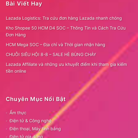
Bài Viết Hay
Lazada Logistics: Tra cứu đơn hàng Lazada nhanh chóng
Kho Shopee 50 HCM D4 SOC – Thông Tin và Cách Tra Cứu
Đơn Hàng
HCM Mega SOC – Địa chỉ và Thời gian nhận hàng
CHUỖI SIÊU HỘI 8-8 – SALE HÈ BÙNG CHÁY
Lazada Affiliate và những ưu khuyết điểm khi tham gia kiếm
tiền online
Chuyên Mục Nổi Bật
Ẩm thực
Điện tử & Công nghệ
Điện thoại, Máy tính bảng
Điện tử gia dụng