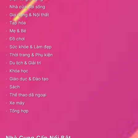
Nhà cửa đời sống
Gia dụng & Nội thất
Tạp hóa
Mẹ & Bé
Đồ chơi
Sức khỏe & Làm đẹp
Thời trang & Phụ kiện
Du lịch & Giải trí
Khóa học
Giáo dục & Đào tạo
Sách
Thể thao dã ngoại
Xe máy
Tổng hợp
Nhà Cung Cấp Nổi Bật