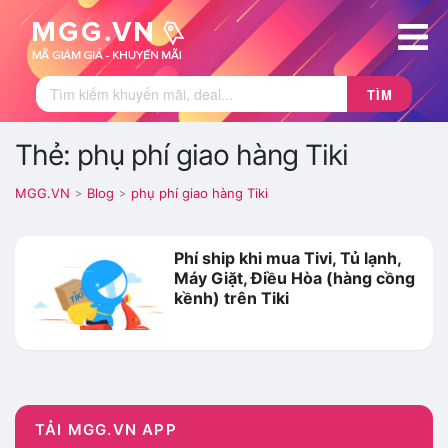
TÌM
Thẻ: phụ phí giao hàng Tiki
MGG.VN
Blog
phụ phí giao hàng Tiki
>
>
Phí ship khi mua Tivi, Tủ lạnh,
Máy Giặt, Điều Hòa (hàng cồng
kềnh) trên Tiki
TẢI MGG.VN APP