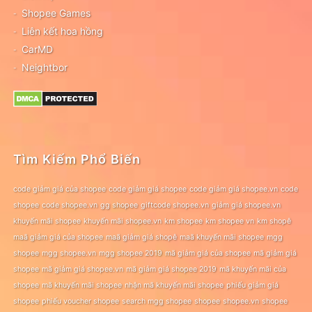
Shopee Games
Liên kết hoa hồng
CarMD
Neightbor
Tìm Kiếm Phổ Biến
code giảm giá của shopee
code giảm giá shopee
code giảm giá shopee.vn
code
shopee
code shopee.vn
gg shopee
giftcode shopee.vn
giảm giá shopee.vn
khuyến mãi shopee
khuyến mãi shopee.vn
km shopee
km shopee vn
km shopê
maã giảm giá của shopee
maã giảm giá shopê
maã khuyến mãi shopee
mgg
shopee
mgg shopee.vn
mgg shopee 2019
mã giảm giá của shopee
mã giảm giá
shopee
mã giảm giá shopee.vn
mã giảm giá shopee 2019
mã khuyến mãi của
shopee
mã khuyến mãi shopee
nhận mã khuyến mãi shopee
phiếu giảm giá
shopee
phiếu voucher shopee
search mgg shopee
shopee
shopee.vn
shopee