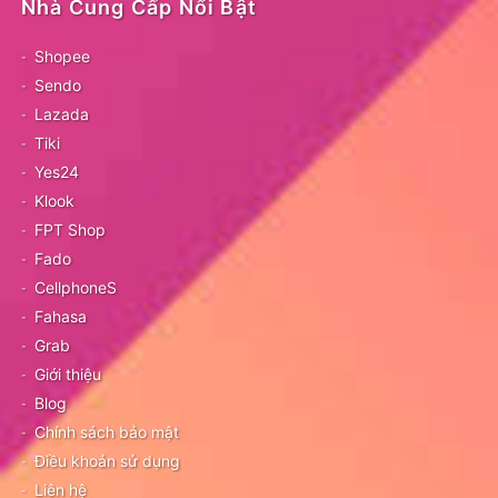
Nhà Cung Cấp Nổi Bật
Shopee
Sendo
Lazada
Tiki
Yes24
Klook
FPT Shop
Fado
CellphoneS
Fahasa
Grab
Giới thiệu
Blog
Chính sách bảo mật
Điều khoản sử dụng
Liên hệ