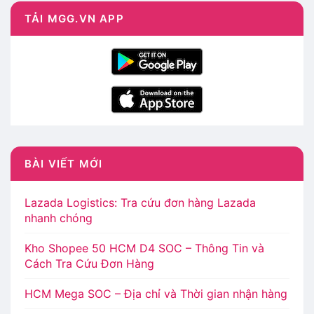
TẢI MGG.VN APP
BÀI VIẾT MỚI
Lazada Logistics: Tra cứu đơn hàng Lazada
nhanh chóng
Kho Shopee 50 HCM D4 SOC – Thông Tin và
Cách Tra Cứu Đơn Hàng
HCM Mega SOC – Địa chỉ và Thời gian nhận hàng