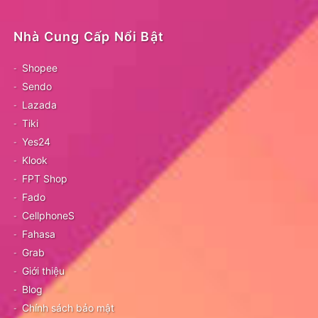
Nhà Cung Cấp Nổi Bật
Shopee
Sendo
Lazada
Tiki
Yes24
Klook
FPT Shop
Fado
CellphoneS
Fahasa
Grab
Giới thiệu
Blog
Chính sách bảo mật