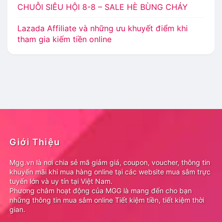
CHUỖI SIÊU HỘI 8-8 – SALE HÈ BÙNG CHÁY
Lazada Affiliate và những ưu khuyết điểm khi
tham gia kiếm tiền online
Giới Thiệu
Mgg.vn là nơi chia sẻ mã giảm giá, coupon, voucher, thông tin
khuyến mãi khi mua hàng online tại các website mua sắm trực
tuyến lớn và uy tín tại Việt Nam.
Phương châm hoạt động của MGG là mang đến cho bạn
những thông tin mua sắm online Tiết kiệm tiền, tiết kiệm thời
gian.