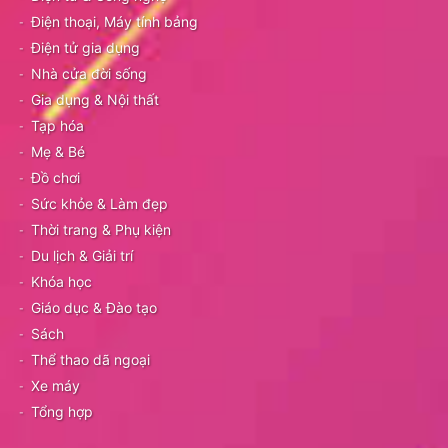
Điện thoại, Máy tính bảng
Điện tử gia dụng
Nhà cửa đời sống
Gia dụng & Nội thất
Tạp hóa
Mẹ & Bé
Đồ chơi
Sức khỏe & Làm đẹp
Thời trang & Phụ kiện
Du lịch & Giải trí
Khóa học
Giáo dục & Đào tạo
Sách
Thể thao dã ngoại
Xe máy
Tổng hợp