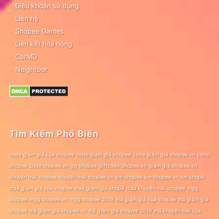
Điều khoản sử dụng
Liên hệ
Shopee Games
Liên kết hoa hồng
CarMD
Neightbor
Tìm Kiếm Phổ Biến
code giảm giá của shopee
code giảm giá shopee
code giảm giá shopee.vn
code
shopee
code shopee.vn
gg shopee
giftcode shopee.vn
giảm giá shopee.vn
khuyến mãi shopee
khuyến mãi shopee.vn
km shopee
km shopee vn
km shopê
maã giảm giá của shopee
maã giảm giá shopê
maã khuyến mãi shopee
mgg
shopee
mgg shopee.vn
mgg shopee 2019
mã giảm giá của shopee
mã giảm giá
shopee
mã giảm giá shopee.vn
mã giảm giá shopee 2019
mã khuyến mãi của