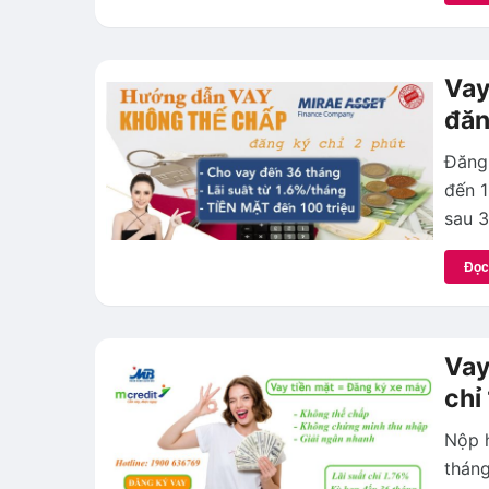
Vay
đăn
Đăng 
đến 1
sau 3
Đọc
Vay
chỉ
Nộp h
tháng