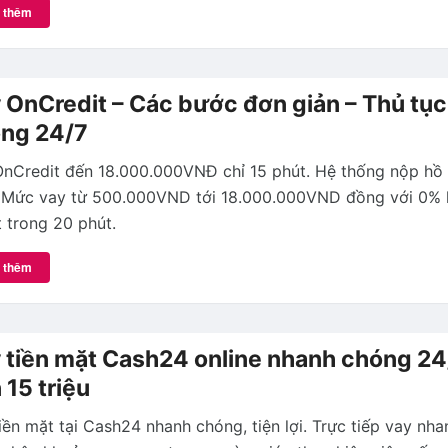
 thêm
 OnCredit – Các bước đơn giản – Thủ tụ
ng 24/7
nCredit đến 18.000.000VNĐ chỉ 15 phút. Hệ thống nộp hồ 
 Mức vay từ 500.000VND tới 18.000.000VND đồng với 0% l
 trong 20 phút.
 thêm
 tiền mặt Cash24 online nhanh chóng 24/
 15 triệu
iền mặt tại Cash24 nhanh chóng, tiện lợi. Trực tiếp vay nh