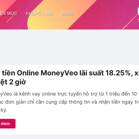
ÊN MỤC
KHUYẾN MÃI
BLOG
 tiền Online MoneyVeo lãi suất 18.25%, x
ệt 2 giờ
Veo là kênh vay online trực tuyến hỗ trợ từ 1 triệu đến 10 t
ục đơn giản chỉ cần cung cấp thông tin và nhận tiền ngay t
ký.
 thêm