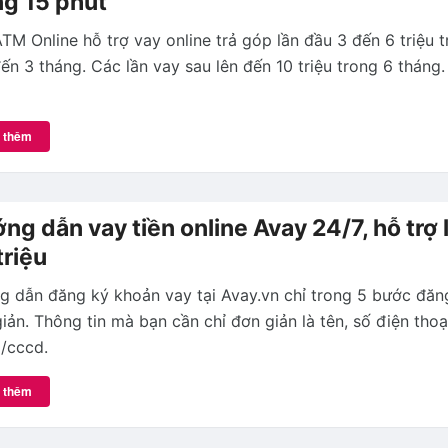
ng 15 phút
TM Online hỗ trợ vay online trả góp lần đầu 3 đến 6 triệu t
ến 3 tháng. Các lần vay sau lên đến 10 triệu trong 6 tháng.
 thêm
ng dẫn vay tiền online Avay 24/7, hỗ trợ 
triệu
 dẫn đăng ký khoản vay tại Avay.vn chỉ trong 5 bước đăng
iản. Thông tin mà bạn cần chỉ đơn giản là tên, số điện thoạ
/cccd.
 thêm