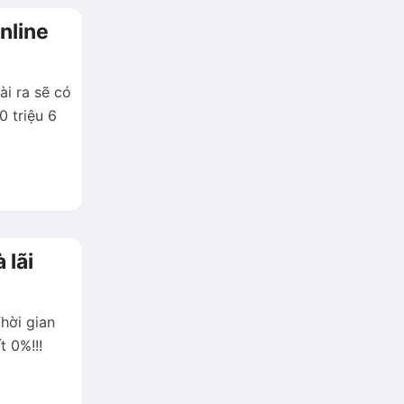
nline
ài ra sẽ có
0 triệu 6
 lãi
hời gian
t 0%!!!