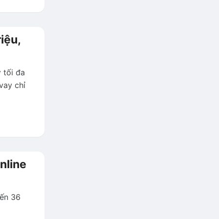
iệu,
 tối đa
vay chỉ
nline
đến 36