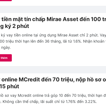
 tiền mặt tín chấp Mirae Asset đến 100 tr
g ký 2 phút
ký vay tiền online tại ứng dụng Mirae Asset chỉ 2 phút. Vay
00 triệu thời hạn lên đến 36 tháng, lãi từ 1.6%. Nhận khoản 
 ngày.
 thêm
 online MCredit đến 70 triệu, nộp hồ sơ o
 15 phút
ồ sơ vay Mcredit online trả góp 10 đến 70 triệu, thời hạn 
. Không cần thế chấp, lãi suất chỉ từ 1.76% đến 3.22%.