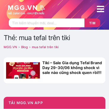
TÌM
Thẻ: mua tefal trên tiki
MGG.VN
Blog
mua tefal trên tiki
>
>
Tiki – Sale Gia dụng Tefal Brand
Day 29-30/06 không shock vì
sale nào cũng shock quen rồi!!!
TẢI MGG.VN APP