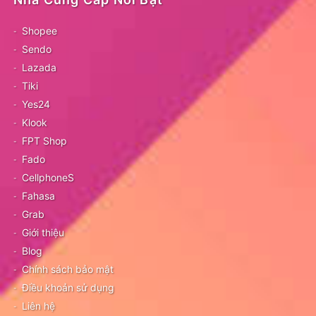
Shopee
Sendo
Lazada
Tiki
Yes24
Klook
FPT Shop
Fado
CellphoneS
Fahasa
Grab
Giới thiệu
Blog
Chính sách bảo mật
Điều khoản sử dụng
Liên hệ