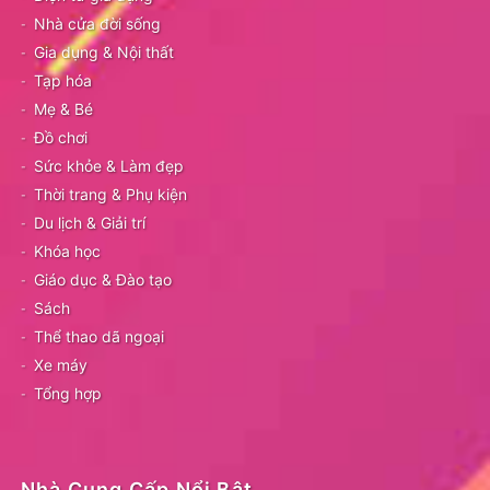
Nhà cửa đời sống
Gia dụng & Nội thất
Tạp hóa
Mẹ & Bé
Đồ chơi
Sức khỏe & Làm đẹp
Thời trang & Phụ kiện
Du lịch & Giải trí
Khóa học
Giáo dục & Đào tạo
Sách
Thể thao dã ngoại
Xe máy
Tổng hợp
Nhà Cung Cấp Nổi Bật