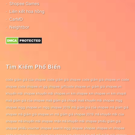
Shopee Games
Liên kết hoa hồng
CarMD
Neightbor
Tìm Kiếm Phổ Biến
code giảm giá của shopee
code giảm giá shopee
code giảm giá shopee.vn
code
shopee
code shopee.vn
gg shopee
giftcode shopee.vn
giảm giá shopee.vn
khuyến mãi shopee
khuyến mãi shopee.vn
km shopee
km shopee vn
km shopê
maã giảm giá của shopee
maã giảm giá shopê
maã khuyến mãi shopee
mgg
shopee
mgg shopee.vn
mgg shopee 2019
mã giảm giá của shopee
mã giảm giá
shopee
mã giảm giá shopee.vn
mã giảm giá shopee 2019
mã khuyến mãi của
shopee
mã khuyến mãi shopee
nhận mã khuyến mãi shopee
phiếu giảm giá
shopee
phiếu voucher shopee
search mgg shopee
shopee
shopee.vn
shopee