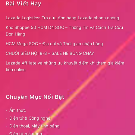
Bài Viết Hay
Lazada Logistics: Tra cứu đơn hàng Lazada nhanh chóng
Kho Shopee 50 HCM D4 SOC – Thông Tin và Cách Tra Cứu
Đơn Hàng
HCM Mega SOC – Địa chỉ và Thời gian nhận hàng
CHUỖI SIÊU HỘI 8-8 – SALE HÈ BÙNG CHÁY
Lazada Affiliate và những ưu khuyết điểm khi tham gia kiếm
tiền online
Chuyên Mục Nổi Bật
Ẩm thực
Điện tử & Công nghệ
Điện thoại, Máy tính bảng
Điện tử gia dụng