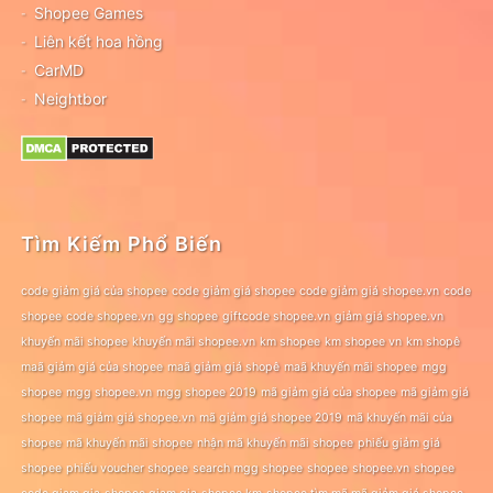
Shopee Games
Liên kết hoa hồng
CarMD
Neightbor
Tìm Kiếm Phổ Biến
code giảm giá của shopee
code giảm giá shopee
code giảm giá shopee.vn
code
shopee
code shopee.vn
gg shopee
giftcode shopee.vn
giảm giá shopee.vn
khuyến mãi shopee
khuyến mãi shopee.vn
km shopee
km shopee vn
km shopê
maã giảm giá của shopee
maã giảm giá shopê
maã khuyến mãi shopee
mgg
shopee
mgg shopee.vn
mgg shopee 2019
mã giảm giá của shopee
mã giảm giá
shopee
mã giảm giá shopee.vn
mã giảm giá shopee 2019
mã khuyến mãi của
shopee
mã khuyến mãi shopee
nhận mã khuyến mãi shopee
phiếu giảm giá
shopee
phiếu voucher shopee
search mgg shopee
shopee
shopee.vn
shopee