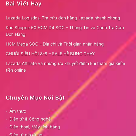
Bài Viết Hay
Lazada Logistics: Tra cứu đơn hàng Lazada nhanh chóng
Kho Shopee 50 HCM D4 SOC – Thông Tin và Cách Tra Cứu
Đơn Hàng
HCM Mega SOC – Địa chỉ và Thời gian nhận hàng
CHUỖI SIÊU HỘI 8-8 – SALE HÈ BÙNG CHÁY
Lazada Affiliate và những ưu khuyết điểm khi tham gia kiếm
tiền online
Chuyên Mục Nổi Bật
Ẩm thực
Điện tử & Công nghệ
Điện thoại, Máy tính bảng
Điện tử gia dụng