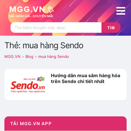
TÌM
Thẻ: mua hàng Sendo
MGG.VN
Blog
mua hàng Sendo
>
>
Hướng dẫn mua sắm hàng hóa
trên Sendo chi tiết nhất
TẢI MGG.VN APP