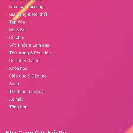
Nhà cửa đời sống
Gia dụng & Nội thất
Tạp hóa
Mẹ & Bé
Đồ chơi
Sức khỏe & Làm đẹp
Thời trang & Phụ kiện
Du lịch & Giải trí
Khóa học
Giáo dục & Đào tạo
Sách
Thể thao dã ngoại
Xe máy
Tổng hợp
Nhà Cung Cấp Nổi Bật