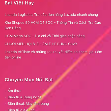
Bài Viết Hay
Lazada Logistics: Tra cứu đơn hàng Lazada nhanh chóng
Kho Shopee 50 HCM D4 SOC – Thông Tin và Cách Tra Cứu
Đơn Hàng
HCM Mega SOC – Địa chỉ và Thời gian nhận hàng
CHUỖI SIÊU HỘI 8-8 – SALE HÈ BÙNG CHÁY
Lazada Affiliate và những ưu khuyết điểm khi tham gia kiếm
tiền online
Chuyên Mục Nổi Bật
Ẩm thực
Điện tử & Công nghệ
Điện thoại, Máy tính bảng
Điện tử gia dụng