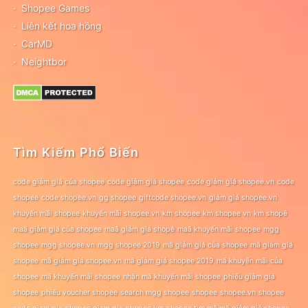
Shopee Games
Liên kết hoa hồng
CarMD
Neightbor
Tìm Kiếm Phổ Biến
code giảm giá của shopee
code giảm giá shopee
code giảm giá shopee.vn
code
shopee
code shopee.vn
gg shopee
giftcode shopee.vn
giảm giá shopee.vn
khuyến mãi shopee
khuyến mãi shopee.vn
km shopee
km shopee vn
km shopê
maã giảm giá của shopee
maã giảm giá shopê
maã khuyến mãi shopee
mgg
shopee
mgg shopee.vn
mgg shopee 2019
mã giảm giá của shopee
mã giảm giá
shopee
mã giảm giá shopee.vn
mã giảm giá shopee 2019
mã khuyến mãi của
shopee
mã khuyến mãi shopee
nhận mã khuyến mãi shopee
phiếu giảm giá
shopee
phiếu voucher shopee
search mgg shopee
shopee
shopee.vn
shopee