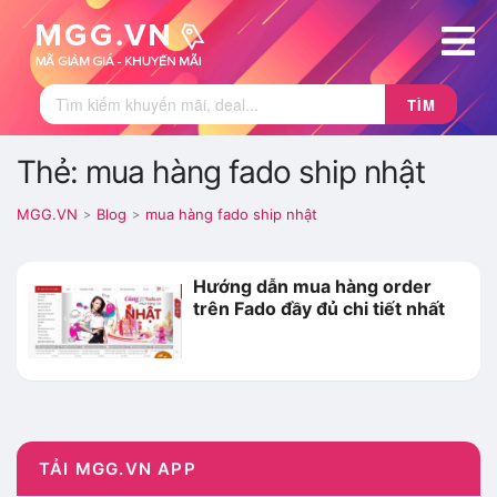
TÌM
Thẻ: mua hàng fado ship nhật
MGG.VN
Blog
mua hàng fado ship nhật
>
>
Hướng dẫn mua hàng order
trên Fado đầy đủ chi tiết nhất
TẢI MGG.VN APP