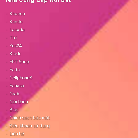
Shopee
Sendo
Lazada
Tiki
Yes24
Klook
FPT Shop
Fado
CellphoneS
Fahasa
Grab
Giới thiệu
Blog
Chính sách bảo mật
Điều khoản sử dụng
Liên hệ