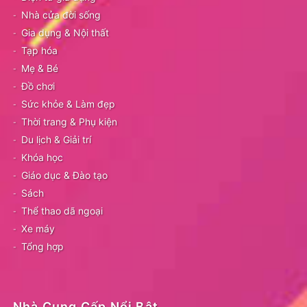
Nhà cửa đời sống
Gia dụng & Nội thất
Tạp hóa
Mẹ & Bé
Đồ chơi
Sức khỏe & Làm đẹp
Thời trang & Phụ kiện
Du lịch & Giải trí
Khóa học
Giáo dục & Đào tạo
Sách
Thể thao dã ngoại
Xe máy
Tổng hợp
Nhà Cung Cấp Nổi Bật