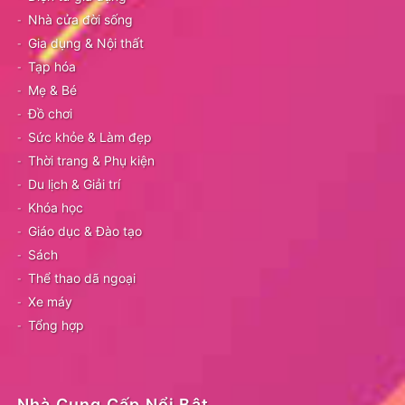
Nhà cửa đời sống
Gia dụng & Nội thất
Tạp hóa
Mẹ & Bé
Đồ chơi
Sức khỏe & Làm đẹp
Thời trang & Phụ kiện
Du lịch & Giải trí
Khóa học
Giáo dục & Đào tạo
Sách
Thể thao dã ngoại
Xe máy
Tổng hợp
Nhà Cung Cấp Nổi Bật