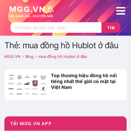
TÌM
Thẻ: mua đồng hồ Hublot ở đâu
MGG.VN
Blog
mua đồng hồ Hublot ở đâu
>
>
Top thương hiệu đồng hồ nổi
tiếng nhất thế giới có mặt tại
Việt Nam
TẢI MGG.VN APP