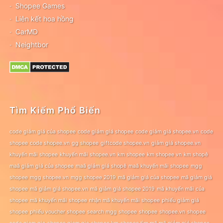
Shopee Games
Liên kết hoa hồng
CarMD
Neightbor
Tìm Kiếm Phổ Biến
code giảm giá của shopee
code giảm giá shopee
code giảm giá shopee.vn
code
shopee
code shopee.vn
gg shopee
giftcode shopee.vn
giảm giá shopee.vn
khuyến mãi shopee
khuyến mãi shopee.vn
km shopee
km shopee vn
km shopê
maã giảm giá của shopee
maã giảm giá shopê
maã khuyến mãi shopee
mgg
shopee
mgg shopee.vn
mgg shopee 2019
mã giảm giá của shopee
mã giảm giá
shopee
mã giảm giá shopee.vn
mã giảm giá shopee 2019
mã khuyến mãi của
shopee
mã khuyến mãi shopee
nhận mã khuyến mãi shopee
phiếu giảm giá
shopee
phiếu voucher shopee
search mgg shopee
shopee
shopee.vn
shopee