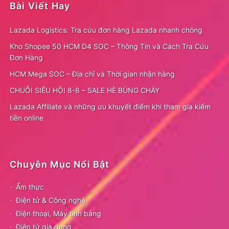
Bài Viết Hay
Lazada Logistics: Tra cứu đơn hàng Lazada nhanh chóng
Kho Shopee 50 HCM D4 SOC – Thông Tin và Cách Tra Cứu
Đơn Hàng
HCM Mega SOC – Địa chỉ và Thời gian nhận hàng
CHUỖI SIÊU HỘI 8-8 – SALE HÈ BÙNG CHÁY
Lazada Affiliate và những ưu khuyết điểm khi tham gia kiếm
tiền online
Chuyên Mục Nổi Bật
Ẩm thực
Điện tử & Công nghệ
Điện thoại, Máy tính bảng
Điện tử gia dụng