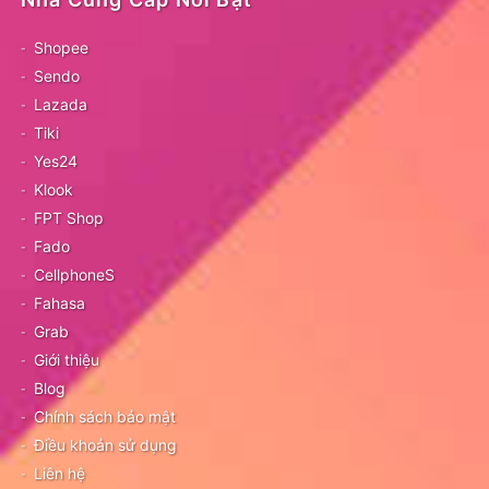
Shopee
Sendo
Lazada
Tiki
Yes24
Klook
FPT Shop
Fado
CellphoneS
Fahasa
Grab
Giới thiệu
Blog
Chính sách bảo mật
Điều khoản sử dụng
Liên hệ