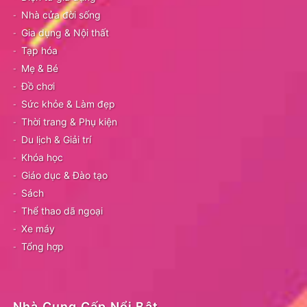
Nhà cửa đời sống
Gia dụng & Nội thất
Tạp hóa
Mẹ & Bé
Đồ chơi
Sức khỏe & Làm đẹp
Thời trang & Phụ kiện
Du lịch & Giải trí
Khóa học
Giáo dục & Đào tạo
Sách
Thể thao dã ngoại
Xe máy
Tổng hợp
Nhà Cung Cấp Nổi Bật