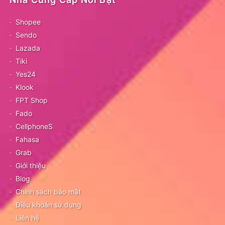
Shopee
Sendo
Lazada
Tiki
Yes24
Klook
FPT Shop
Fado
CellphoneS
Fahasa
Grab
Giới thiệu
Blog
Chính sách bảo mật
Điều khoản sử dụng
Liên hệ