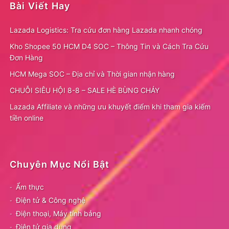
Bài Viết Hay
Lazada Logistics: Tra cứu đơn hàng Lazada nhanh chóng
Kho Shopee 50 HCM D4 SOC – Thông Tin và Cách Tra Cứu
Đơn Hàng
HCM Mega SOC – Địa chỉ và Thời gian nhận hàng
CHUỖI SIÊU HỘI 8-8 – SALE HÈ BÙNG CHÁY
Lazada Affiliate và những ưu khuyết điểm khi tham gia kiếm
tiền online
Chuyên Mục Nổi Bật
Ẩm thực
Điện tử & Công nghệ
Điện thoại, Máy tính bảng
Điện tử gia dụng