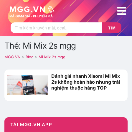
TÌM
Thẻ: Mi Mix 2s mgg
MGG.VN
Blog
Mi Mix 2s mgg
>
>
Đánh giá nhanh Xiaomi Mi Mix
2s không hoàn hảo nhưng trải
nghiệm thuộc hàng TOP
TẢI MGG.VN APP