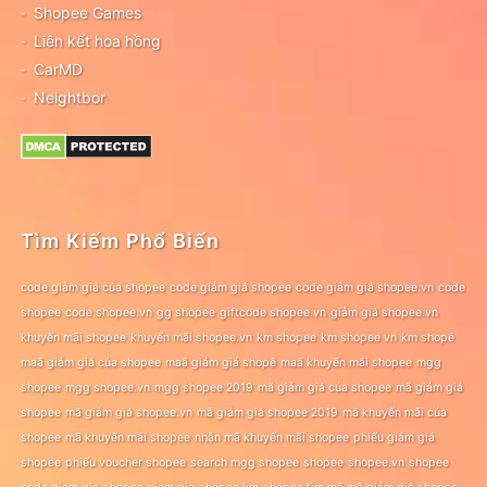
Shopee Games
Liên kết hoa hồng
CarMD
Neightbor
Tìm Kiếm Phổ Biến
code giảm giá của shopee
code giảm giá shopee
code giảm giá shopee.vn
code
shopee
code shopee.vn
gg shopee
giftcode shopee.vn
giảm giá shopee.vn
khuyến mãi shopee
khuyến mãi shopee.vn
km shopee
km shopee vn
km shopê
maã giảm giá của shopee
maã giảm giá shopê
maã khuyến mãi shopee
mgg
shopee
mgg shopee.vn
mgg shopee 2019
mã giảm giá của shopee
mã giảm giá
shopee
mã giảm giá shopee.vn
mã giảm giá shopee 2019
mã khuyến mãi của
shopee
mã khuyến mãi shopee
nhận mã khuyến mãi shopee
phiếu giảm giá
shopee
phiếu voucher shopee
search mgg shopee
shopee
shopee.vn
shopee