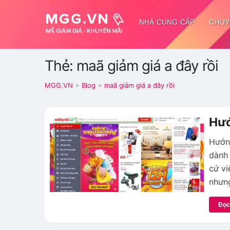
NHÀ CUNG CẤP
CHUY
Thẻ: maã giảm giá a đây rồi
MGG.VN
Blog
maã giảm giá a đây rồi
>
>
Hướ
Hướn
dành 
cứ vi
nhưng
Đọc