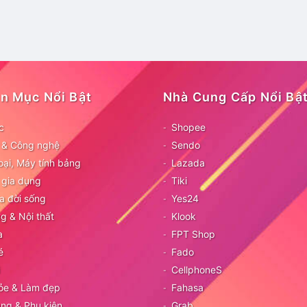
n Mục Nổi Bật
Nhà Cung Cấp Nổi Bậ
c
Shopee
ử & Công nghệ
Sendo
oại, Máy tính bảng
Lazada
 gia dụng
Tiki
a đời sống
Yes24
g & Nội thất
Klook
a
FPT Shop
é
Fado
CellphoneS
ỏe & Làm đẹp
Fahasa
ang & Phụ kiện
Grab