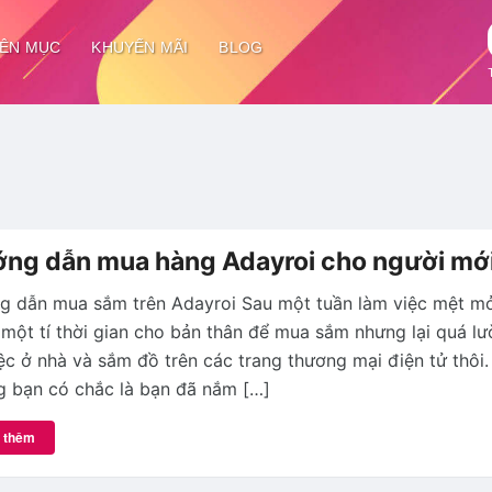
ÊN MỤC
KHUYẾN MÃI
BLOG
ng dẫn mua hàng Adayroi cho người mớ
g dẫn mua sắm trên Adayroi Sau một tuần làm việc mệt mỏ
một tí thời gian cho bản thân để mua sắm nhưng lại quá lườ
ệc ở nhà và sắm đồ trên các trang thương mại điện tử thôi.
 bạn có chắc là bạn đã nắm […]
 thêm