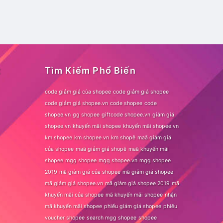
t
Tìm Kiếm Phổ Biến
code giảm giá của shopee
code giảm giá shopee
code giảm giá shopee.vn
code shopee
code
shopee.vn
gg shopee
giftcode shopee.vn
giảm giá
shopee.vn
khuyến mãi shopee
khuyến mãi shopee.vn
km shopee
km shopee vn
km shopê
maã giảm giá
của shopee
maã giảm giá shopê
maã khuyến mãi
shopee
mgg shopee
mgg shopee.vn
mgg shopee
2019
mã giảm giá của shopee
mã giảm giá shopee
mã giảm giá shopee.vn
mã giảm giá shopee 2019
mã
khuyến mãi của shopee
mã khuyến mãi shopee
nhận
mã khuyến mãi shopee
phiếu giảm giá shopee
phiếu
voucher shopee
search mgg shopee
shopee