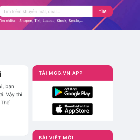
TÌM
Tìm nhiều:
Shopee
,
Tiki
,
Lazada
,
Klook
,
Sendo
,...
i
TẢI MGG.VN APP
i, bạn
i. Vậy thì
 Thế
BÀI VIẾT MỚI