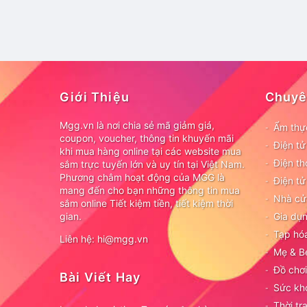
Giới Thiệu
Chuyê
Mgg.vn là nơi chia sẻ mã giảm giá,
Ẩm thự
coupon, voucher, thông tin khuyến mãi
Điện t
khi mua hàng online tại các website mua
Điện th
sắm trực tuyến lớn và uy tín tại Việt Nam.
Phương châm hoạt động của MGG là
Điện tử
mang đến cho bạn những thông tin mua
Nhà cử
sắm online Tiết kiệm tiền, tiết kiệm thời
gian.
Gia dụn
Tạp hó
Liên hệ: hi@mgg.vn
Mẹ & B
Đồ chơi
Bài Viết Hay
Sức kh
Thời tr