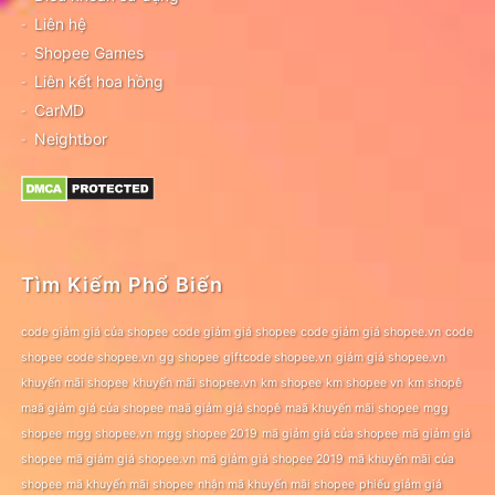
Liên hệ
Shopee Games
Liên kết hoa hồng
CarMD
Neightbor
Tìm Kiếm Phổ Biến
code giảm giá của shopee
code giảm giá shopee
code giảm giá shopee.vn
code
shopee
code shopee.vn
gg shopee
giftcode shopee.vn
giảm giá shopee.vn
khuyến mãi shopee
khuyến mãi shopee.vn
km shopee
km shopee vn
km shopê
maã giảm giá của shopee
maã giảm giá shopê
maã khuyến mãi shopee
mgg
shopee
mgg shopee.vn
mgg shopee 2019
mã giảm giá của shopee
mã giảm giá
shopee
mã giảm giá shopee.vn
mã giảm giá shopee 2019
mã khuyến mãi của
shopee
mã khuyến mãi shopee
nhận mã khuyến mãi shopee
phiếu giảm giá