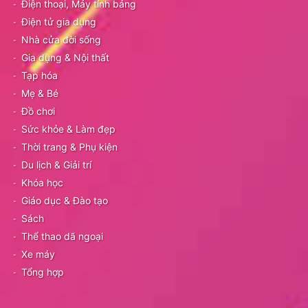
Điện thoại, Máy tính bảng
Điện tử gia dụng
Nhà cửa đời sống
Gia dụng & Nội thất
Tạp hóa
Mẹ & Bé
Đồ chơi
Sức khỏe & Làm đẹp
Thời trang & Phụ kiện
Du lịch & Giải trí
Khóa học
Giáo dục & Đào tạo
Sách
Thể thao dã ngoại
Xe máy
Tổng hợp