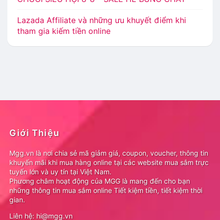
Lazada Affiliate và những ưu khuyết điểm khi
tham gia kiếm tiền online
Giới Thiệu
Mgg.vn là nơi chia sẻ mã giảm giá, coupon, voucher, thông tin
khuyến mãi khi mua hàng online tại các website mua sắm trực
tuyến lớn và uy tín tại Việt Nam.
Phương châm hoạt động của MGG là mang đến cho bạn
những thông tin mua sắm online Tiết kiệm tiền, tiết kiệm thời
gian.
Liên hệ: hi@mgg.vn