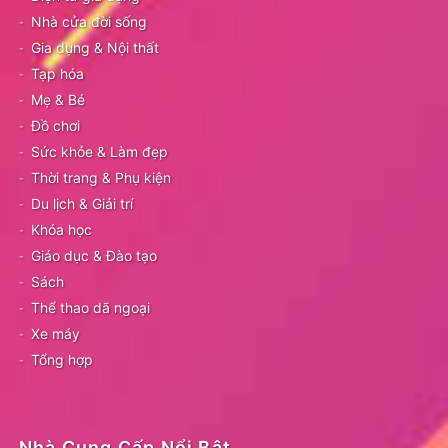
Nhà cửa đời sống
Gia dụng & Nội thất
Tạp hóa
Mẹ & Bé
Đồ chơi
Sức khỏe & Làm đẹp
Thời trang & Phụ kiện
Du lịch & Giải trí
Khóa học
Giáo dục & Đào tạo
Sách
Thể thao dã ngoại
Xe máy
Tổng hợp
Nhà Cung Cấp Nổi Bật