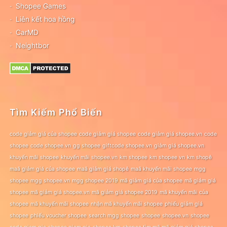
Shopee Games
Liên kết hoa hồng
CarMD
Neightbor
Tìm Kiếm Phổ Biến
code giảm giá của shopee
code giảm giá shopee
code giảm giá shopee.vn
code
shopee
code shopee.vn
gg shopee
giftcode shopee.vn
giảm giá shopee.vn
khuyến mãi shopee
khuyến mãi shopee.vn
km shopee
km shopee vn
km shopê
maã giảm giá của shopee
maã giảm giá shopê
maã khuyến mãi shopee
mgg
shopee
mgg shopee.vn
mgg shopee 2019
mã giảm giá của shopee
mã giảm giá
shopee
mã giảm giá shopee.vn
mã giảm giá shopee 2019
mã khuyến mãi của
shopee
mã khuyến mãi shopee
nhận mã khuyến mãi shopee
phiếu giảm giá
shopee
phiếu voucher shopee
search mgg shopee
shopee
shopee.vn
shopee