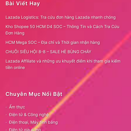
Bài Viết Hay
Lazada Logistics: Tra cứu đơn hàng Lazada nhanh chóng
Kho Shopee 50 HCM D4 SOC – Thông Tin và Cách Tra Cứu
Đơn Hàng
HCM Mega SOC – Địa chỉ và Thời gian nhận hàng
CHUỖI SIÊU HỘI 8-8 – SALE HÈ BÙNG CHÁY
Lazada Affiliate và những ưu khuyết điểm khi tham gia kiếm
tiền online
Chuyên Mục Nổi Bật
Ẩm thực
Điện tử & Công nghệ
Điện thoại, Máy tính bảng
Điện tử gia dụng