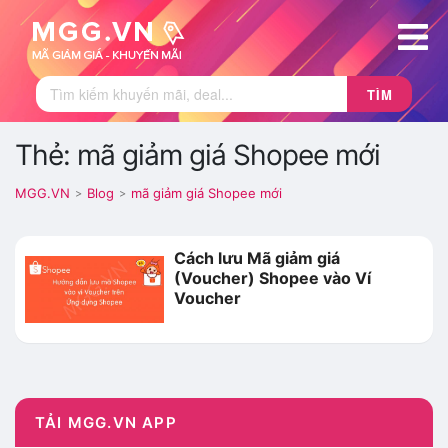
TÌM
Thẻ: mã giảm giá Shopee mới
MGG.VN
Blog
mã giảm giá Shopee mới
>
>
Cách lưu Mã giảm giá
(Voucher) Shopee vào Ví
Voucher
TẢI MGG.VN APP