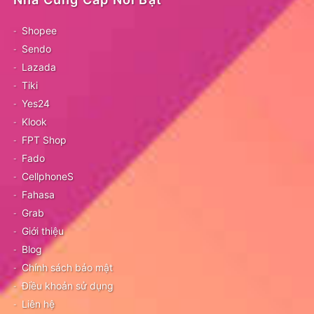
Shopee
Sendo
Lazada
Tiki
Yes24
Klook
FPT Shop
Fado
CellphoneS
Fahasa
Grab
Giới thiệu
Blog
Chính sách bảo mật
Điều khoản sử dụng
Liên hệ