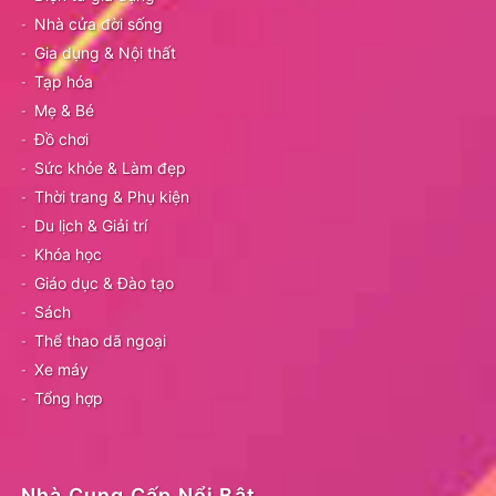
Nhà cửa đời sống
Gia dụng & Nội thất
Tạp hóa
Mẹ & Bé
Đồ chơi
Sức khỏe & Làm đẹp
Thời trang & Phụ kiện
Du lịch & Giải trí
Khóa học
Giáo dục & Đào tạo
Sách
Thể thao dã ngoại
Xe máy
Tổng hợp
Nhà Cung Cấp Nổi Bật