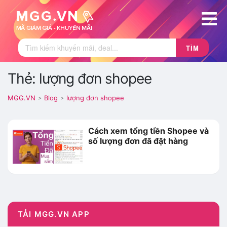
TÌM
Thẻ: lượng đơn shopee
MGG.VN
Blog
lượng đơn shopee
>
>
Cách xem tổng tiền Shopee và
số lượng đơn đã đặt hàng
TẢI MGG.VN APP