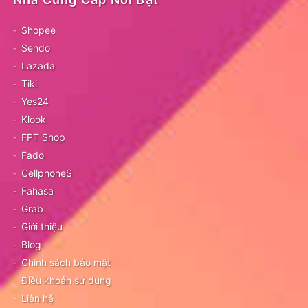
Shopee
Sendo
Lazada
Tiki
Yes24
Klook
FPT Shop
Fado
CellphoneS
Fahasa
Grab
Giới thiệu
Blog
Chính sách bảo mật
Điều khoản sử dụng
Liên hệ