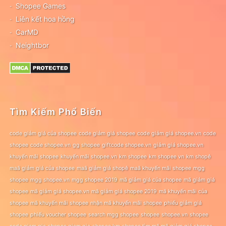
Shopee Games
Liên kết hoa hồng
CarMD
Neightbor
Tìm Kiếm Phổ Biến
code giảm giá của shopee
code giảm giá shopee
code giảm giá shopee.vn
code
shopee
code shopee.vn
gg shopee
giftcode shopee.vn
giảm giá shopee.vn
khuyến mãi shopee
khuyến mãi shopee.vn
km shopee
km shopee vn
km shopê
maã giảm giá của shopee
maã giảm giá shopê
maã khuyến mãi shopee
mgg
shopee
mgg shopee.vn
mgg shopee 2019
mã giảm giá của shopee
mã giảm giá
shopee
mã giảm giá shopee.vn
mã giảm giá shopee 2019
mã khuyến mãi của
shopee
mã khuyến mãi shopee
nhận mã khuyến mãi shopee
phiếu giảm giá
shopee
phiếu voucher shopee
search mgg shopee
shopee
shopee.vn
shopee