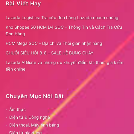
Bài Viết Hay
Lazada Logistics: Tra cứu đơn hàng Lazada nhanh chóng
Kho Shopee 50 HCM D4 SOC – Thông Tin và Cách Tra Cứu
Đơn Hàng
HCM Mega SOC – Địa chỉ và Thời gian nhận hàng
CHUỖI SIÊU HỘI 8-8 – SALE HÈ BÙNG CHÁY
Lazada Affiliate và những ưu khuyết điểm khi tham gia kiếm
tiền online
Chuyên Mục Nổi Bật
Ẩm thực
Điện tử & Công nghệ
Điện thoại, Máy tính bảng
Điện tử gia dụng