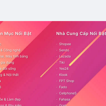
n Mục Nổi Bật
Nhà Cung Cấp Nổi Bậ
c
Shopee
ử & Công nghệ
Sendo
oại, Máy tính bảng
Lazada
 gia dụng
Tiki
a đời sống
Yes24
g & Nội thất
Klook
a
FPT Shop
é
Fado
CellphoneS
ỏe & Làm đẹp
Fahasa
ang & Phụ kiện
Grab