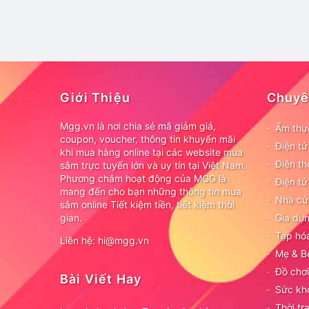
Giới Thiệu
Chuyê
Mgg.vn là nơi chia sẻ mã giảm giá,
Ẩm thự
coupon, voucher, thông tin khuyến mãi
Điện t
khi mua hàng online tại các website mua
Điện th
sắm trực tuyến lớn và uy tín tại Việt Nam.
Phương châm hoạt động của MGG là
Điện tử
mang đến cho bạn những thông tin mua
Nhà cử
sắm online Tiết kiệm tiền, tiết kiệm thời
gian.
Gia dụn
Tạp hó
Liên hệ: hi@mgg.vn
Mẹ & B
Đồ chơi
Bài Viết Hay
Sức kh
Thời tr