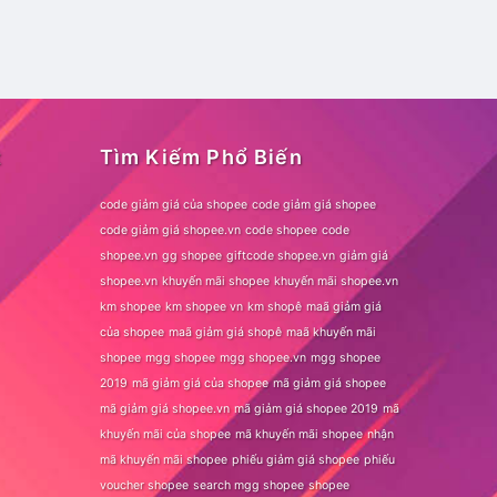
t
Tìm Kiếm Phổ Biến
code giảm giá của shopee
code giảm giá shopee
code giảm giá shopee.vn
code shopee
code
shopee.vn
gg shopee
giftcode shopee.vn
giảm giá
shopee.vn
khuyến mãi shopee
khuyến mãi shopee.vn
km shopee
km shopee vn
km shopê
maã giảm giá
của shopee
maã giảm giá shopê
maã khuyến mãi
shopee
mgg shopee
mgg shopee.vn
mgg shopee
2019
mã giảm giá của shopee
mã giảm giá shopee
mã giảm giá shopee.vn
mã giảm giá shopee 2019
mã
khuyến mãi của shopee
mã khuyến mãi shopee
nhận
mã khuyến mãi shopee
phiếu giảm giá shopee
phiếu
voucher shopee
search mgg shopee
shopee