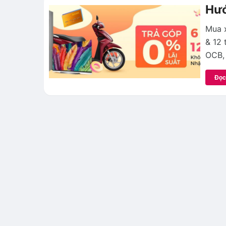
Hướ
Mua x
& 12 
OCB,
Đọc