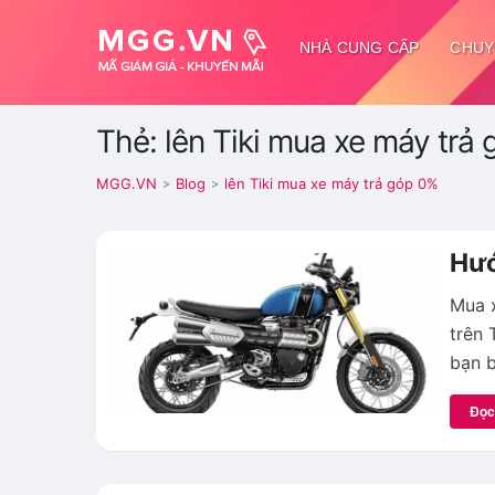
NHÀ CUNG CẤP
CHUY
Thẻ: lên Tiki mua xe máy trả
MGG.VN
Blog
lên Tiki mua xe máy trả góp 0%
>
>
Hướ
Mua x
trên 
bạn b
Đọc