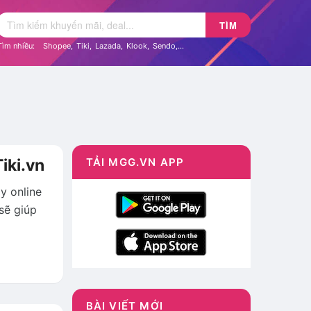
TÌM
Tìm nhiều:
Shopee
,
Tiki
,
Lazada
,
Klook
,
Sendo
,...
iki.vn
TẢI MGG.VN APP
y online
 sẽ giúp
BÀI VIẾT MỚI