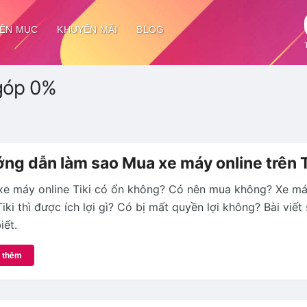
ÊN MỤC
KHUYẾN MÃI
BLOG
 góp 0%
ng dẫn làm sao Mua xe máy online trên T
e máy online Tiki có ổn không? Có nên mua không? Xe má
Tiki thì được ích lợi gì? Có bị mất quyền lợi không? Bài viết
iết.
 thêm