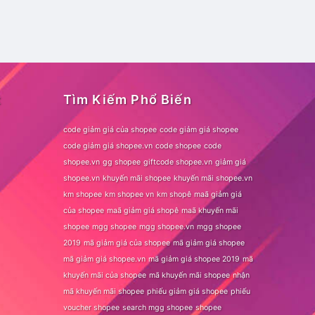
t
Tìm Kiếm Phổ Biến
code giảm giá của shopee
code giảm giá shopee
code giảm giá shopee.vn
code shopee
code
shopee.vn
gg shopee
giftcode shopee.vn
giảm giá
shopee.vn
khuyến mãi shopee
khuyến mãi shopee.vn
km shopee
km shopee vn
km shopê
maã giảm giá
của shopee
maã giảm giá shopê
maã khuyến mãi
shopee
mgg shopee
mgg shopee.vn
mgg shopee
2019
mã giảm giá của shopee
mã giảm giá shopee
mã giảm giá shopee.vn
mã giảm giá shopee 2019
mã
khuyến mãi của shopee
mã khuyến mãi shopee
nhận
mã khuyến mãi shopee
phiếu giảm giá shopee
phiếu
voucher shopee
search mgg shopee
shopee