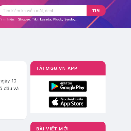
TÌM
Tìm nhiều:
Shopee
,
Tiki
,
Lazada
,
Klook
,
Sendo
,...
TẢI MGG.VN APP
 ngày 10
Mở đầu và
BÀI VIẾT MỚI