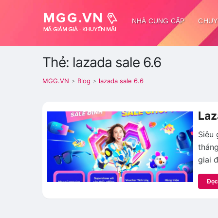
NHÀ CUNG CẤP
CHUY
Thẻ: lazada sale 6.6
MGG.VN
Blog
lazada sale 6.6
>
>
Laz
Siêu 
tháng
giai
Đọc