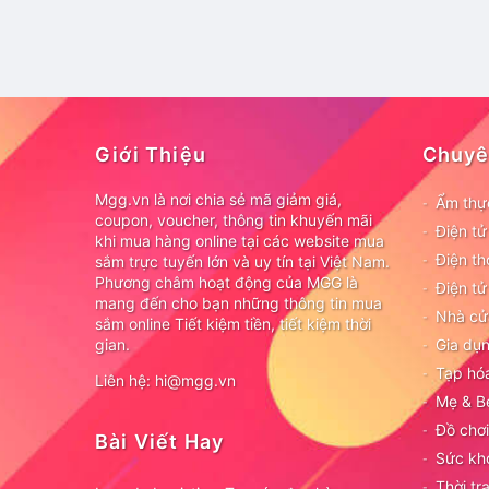
Giới Thiệu
Chuyê
Mgg.vn là nơi chia sẻ mã giảm giá,
Ẩm thự
coupon, voucher, thông tin khuyến mãi
Điện t
khi mua hàng online tại các website mua
Điện th
sắm trực tuyến lớn và uy tín tại Việt Nam.
Phương châm hoạt động của MGG là
Điện tử
mang đến cho bạn những thông tin mua
Nhà cử
sắm online Tiết kiệm tiền, tiết kiệm thời
gian.
Gia dụn
Tạp hó
Liên hệ: hi@mgg.vn
Mẹ & B
Đồ chơi
Bài Viết Hay
Sức kh
Thời tr