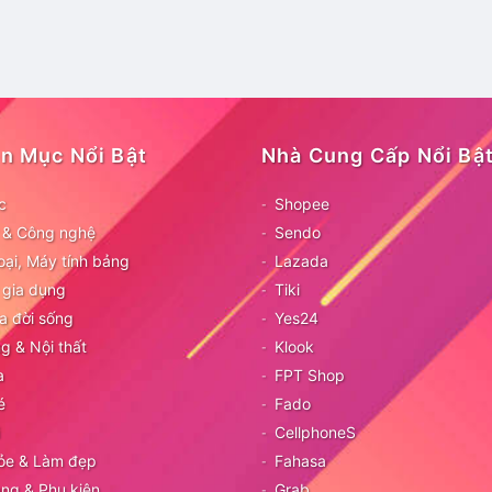
n Mục Nổi Bật
Nhà Cung Cấp Nổi Bậ
c
Shopee
ử & Công nghệ
Sendo
oại, Máy tính bảng
Lazada
 gia dụng
Tiki
a đời sống
Yes24
g & Nội thất
Klook
a
FPT Shop
é
Fado
CellphoneS
ỏe & Làm đẹp
Fahasa
ang & Phụ kiện
Grab