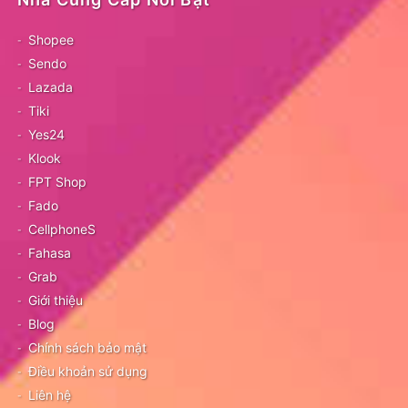
Shopee
Sendo
Lazada
Tiki
Yes24
Klook
FPT Shop
Fado
CellphoneS
Fahasa
Grab
Giới thiệu
Blog
Chính sách bảo mật
Điều khoản sử dụng
Liên hệ