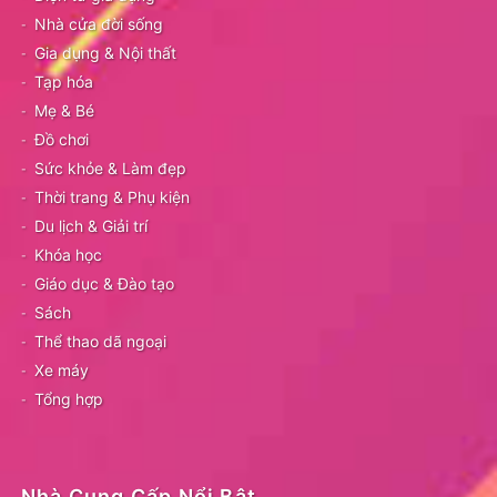
Nhà cửa đời sống
Gia dụng & Nội thất
Tạp hóa
Mẹ & Bé
Đồ chơi
Sức khỏe & Làm đẹp
Thời trang & Phụ kiện
Du lịch & Giải trí
Khóa học
Giáo dục & Đào tạo
Sách
Thể thao dã ngoại
Xe máy
Tổng hợp
Nhà Cung Cấp Nổi Bật