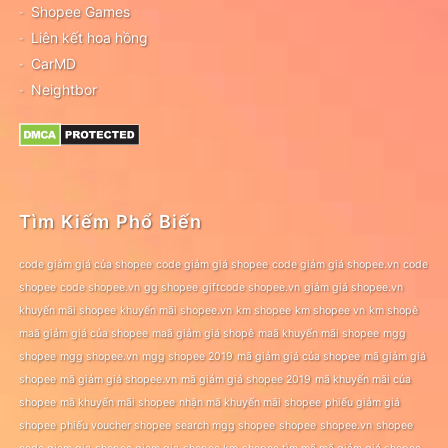
Shopee Games
Liên kết hoa hồng
CarMD
Neightbor
Tìm Kiếm Phổ Biến
code giảm giá của shopee
code giảm giá shopee
code giảm giá shopee.vn
code
shopee
code shopee.vn
gg shopee
giftcode shopee.vn
giảm giá shopee.vn
khuyến mãi shopee
khuyến mãi shopee.vn
km shopee
km shopee vn
km shopê
maã giảm giá của shopee
maã giảm giá shopê
maã khuyến mãi shopee
mgg
shopee
mgg shopee.vn
mgg shopee 2019
mã giảm giá của shopee
mã giảm giá
shopee
mã giảm giá shopee.vn
mã giảm giá shopee 2019
mã khuyến mãi của
shopee
mã khuyến mãi shopee
nhận mã khuyến mãi shopee
phiếu giảm giá
shopee
phiếu voucher shopee
search mgg shopee
shopee
shopee.vn
shopee