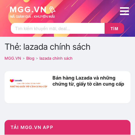
TÌM
Thẻ: lazada chính sách
MGG.VN
Blog
lazada chính sách
>
>
Bán hàng Lazada và những
chứng từ, giấy tờ cần cung cấp
TẢI MGG.VN APP