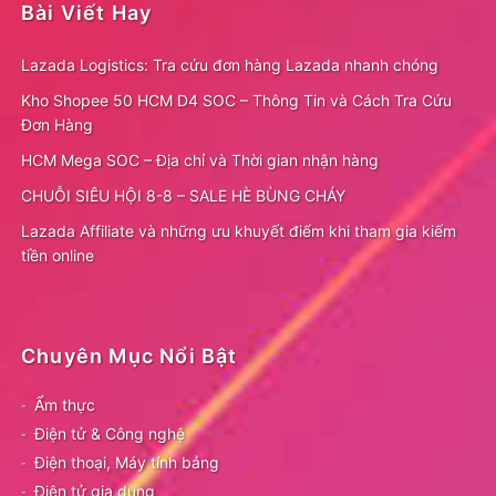
Bài Viết Hay
Lazada Logistics: Tra cứu đơn hàng Lazada nhanh chóng
Kho Shopee 50 HCM D4 SOC – Thông Tin và Cách Tra Cứu
Đơn Hàng
HCM Mega SOC – Địa chỉ và Thời gian nhận hàng
CHUỖI SIÊU HỘI 8-8 – SALE HÈ BÙNG CHÁY
Lazada Affiliate và những ưu khuyết điểm khi tham gia kiếm
tiền online
Chuyên Mục Nổi Bật
Ẩm thực
Điện tử & Công nghệ
Điện thoại, Máy tính bảng
Điện tử gia dụng