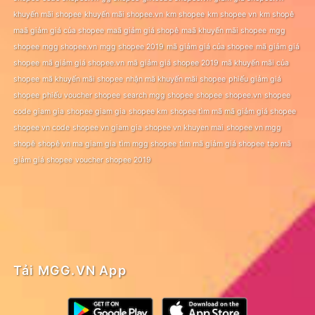
khuyến mãi shopee
khuyến mãi shopee.vn
km shopee
km shopee vn
km shopê
maã giảm giá của shopee
maã giảm giá shopê
maã khuyến mãi shopee
mgg
shopee
mgg shopee.vn
mgg shopee 2019
mã giảm giá của shopee
mã giảm giá
shopee
mã giảm giá shopee.vn
mã giảm giá shopee 2019
mã khuyến mãi của
shopee
mã khuyến mãi shopee
nhận mã khuyến mãi shopee
phiếu giảm giá
shopee
phiếu voucher shopee
search mgg shopee
shopee
shopee.vn
shopee
code giam gia
shopee giam gia
shopee km
shopee tìm mã mã giảm giá shopee
shopee vn code
shopee vn giam gia
shopee vn khuyen mai
shopee vn mgg
shopê
shopê vn ma giam gia
tìm mgg shopee
tìm mã giảm giá shopee
tạo mã
giảm giá shopee
voucher shopee 2019
Tải MGG.VN App