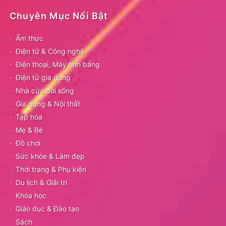
Chuyên Mục Nổi Bật
Ẩm thực
Điện tử & Công nghệ
Điện thoại, Máy tính bảng
Điện tử gia dụng
Nhà cửa đời sống
Gia dụng & Nội thất
Tạp hóa
Mẹ & Bé
Đồ chơi
Sức khỏe & Làm đẹp
Thời trang & Phụ kiện
Du lịch & Giải trí
Khóa học
Giáo dục & Đào tạo
Sách