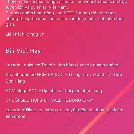
khuyến mãi khi mua hàng online tại các website mua sắm trực
tuyến lớn và uy tín tại Việt Nam.
Phương châm hoạt động của MGG là mang đến cho bạn
những thông tin mua sắm online Tiết kiệm tiền, tiết kiệm thời
gian.
Liên hệ: hi@mgg.vn
Bài Viết Hay
Lazada Logistics: Tra cứu đơn hàng Lazada nhanh chóng
Kho Shopee 50 HCM D4 SOC – Thông Tin và Cách Tra Cứu
Đơn Hàng
HCM Mega SOC – Địa chỉ và Thời gian nhận hàng
CHUỖI SIÊU HỘI 8-8 – SALE HÈ BÙNG CHÁY
Lazada Affiliate và những ưu khuyết điểm khi tham gia kiếm
tiền online