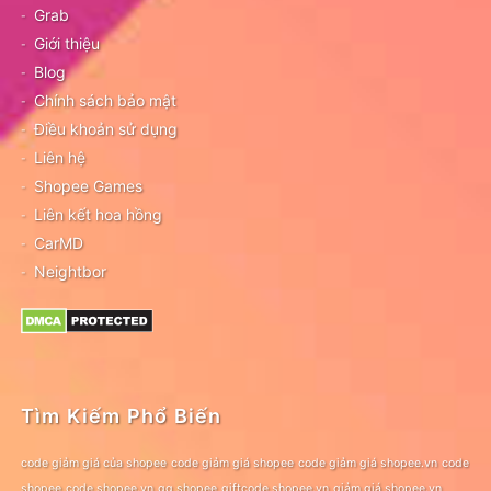
Grab
Giới thiệu
Blog
Chính sách bảo mật
Điều khoản sử dụng
Liên hệ
Shopee Games
Liên kết hoa hồng
CarMD
Neightbor
Tìm Kiếm Phổ Biến
code giảm giá của shopee
code giảm giá shopee
code giảm giá shopee.vn
code
shopee
code shopee.vn
gg shopee
giftcode shopee.vn
giảm giá shopee.vn