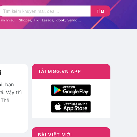
TÌM
Tìm nhiều:
Shopee
,
Tiki
,
Lazada
,
Klook
,
Sendo
,...
i
TẢI MGG.VN APP
i, bạn
i. Vậy thì
 Thế
BÀI VIẾT MỚI