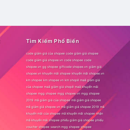
t
Tìm Kiếm Phổ Biến
code giảm giá của shopee
code giảm giá shopee
code giảm giá shopee.vn
code shopee
code
shopee.vn
gg shopee
giftcode shopee.vn
giảm giá
shopee.vn
khuyến mãi shopee
khuyến mãi shopee.vn
km shopee
km shopee vn
km shopê
maã giảm giá
của shopee
maã giảm giá shopê
maã khuyến mãi
shopee
mgg shopee
mgg shopee.vn
mgg shopee
2019
mã giảm giá của shopee
mã giảm giá shopee
mã giảm giá shopee.vn
mã giảm giá shopee 2019
mã
khuyến mãi của shopee
mã khuyến mãi shopee
nhận
mã khuyến mãi shopee
phiếu giảm giá shopee
phiếu
voucher shopee
search mgg shopee
shopee