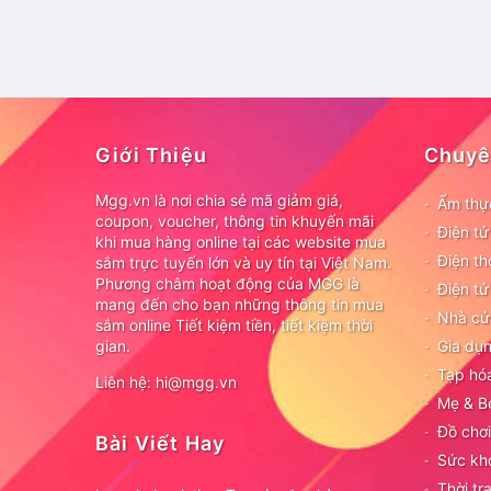
Giới Thiệu
Chuyê
Mgg.vn là nơi chia sẻ mã giảm giá,
Ẩm thự
coupon, voucher, thông tin khuyến mãi
Điện t
khi mua hàng online tại các website mua
Điện th
sắm trực tuyến lớn và uy tín tại Việt Nam.
Phương châm hoạt động của MGG là
Điện tử
mang đến cho bạn những thông tin mua
Nhà cử
sắm online Tiết kiệm tiền, tiết kiệm thời
gian.
Gia dụn
Tạp hó
Liên hệ: hi@mgg.vn
Mẹ & B
Đồ chơi
Bài Viết Hay
Sức kh
Thời tr