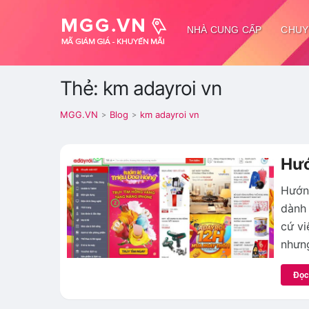
NHÀ CUNG CẤP
CHUY
Thẻ: km adayroi vn
MGG.VN
Blog
km adayroi vn
>
>
Hướ
Hướn
dành 
cứ vi
nhưng
Đọc