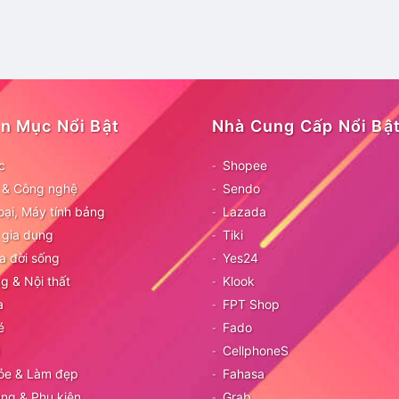
n Mục Nổi Bật
Nhà Cung Cấp Nổi Bậ
c
Shopee
ử & Công nghệ
Sendo
oại, Máy tính bảng
Lazada
 gia dụng
Tiki
a đời sống
Yes24
g & Nội thất
Klook
a
FPT Shop
é
Fado
CellphoneS
ỏe & Làm đẹp
Fahasa
ang & Phụ kiện
Grab