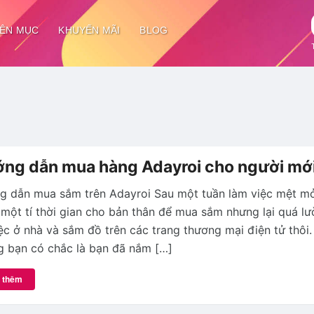
ÊN MỤC
KHUYẾN MÃI
BLOG
ng dẫn mua hàng Adayroi cho người mớ
g dẫn mua sắm trên Adayroi Sau một tuần làm việc mệt mỏ
một tí thời gian cho bản thân để mua sắm nhưng lại quá lườ
ệc ở nhà và sắm đồ trên các trang thương mại điện tử thôi.
 bạn có chắc là bạn đã nắm […]
 thêm