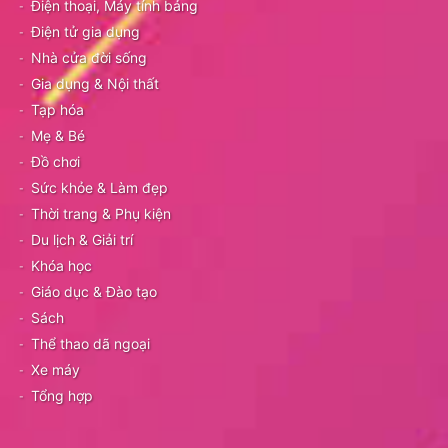
Điện thoại, Máy tính bảng
Điện tử gia dụng
Nhà cửa đời sống
Gia dụng & Nội thất
Tạp hóa
Mẹ & Bé
Đồ chơi
Sức khỏe & Làm đẹp
Thời trang & Phụ kiện
Du lịch & Giải trí
Khóa học
Giáo dục & Đào tạo
Sách
Thể thao dã ngoại
Xe máy
Tổng hợp