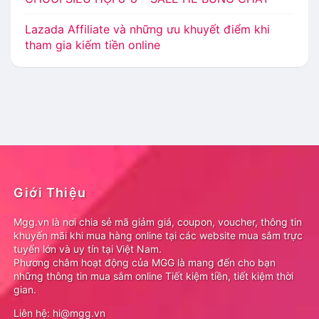
Lazada Affiliate và những ưu khuyết điểm khi
tham gia kiếm tiền online
Giới Thiệu
Mgg.vn là nơi chia sẻ mã giảm giá, coupon, voucher, thông tin
khuyến mãi khi mua hàng online tại các website mua sắm trực
tuyến lớn và uy tín tại Việt Nam.
Phương châm hoạt động của MGG là mang đến cho bạn
những thông tin mua sắm online Tiết kiệm tiền, tiết kiệm thời
gian.
Liên hệ: hi@mgg.vn