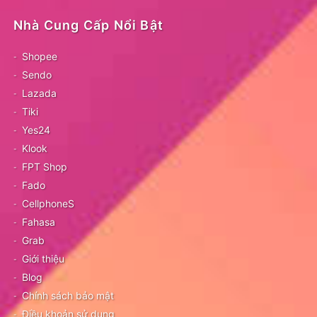
Nhà Cung Cấp Nổi Bật
Shopee
Sendo
Lazada
Tiki
Yes24
Klook
FPT Shop
Fado
CellphoneS
Fahasa
Grab
Giới thiệu
Blog
Chính sách bảo mật
Điều khoản sử dụng