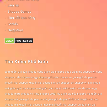
Liên hệ
Shopee Games
Liên kết hoa hồng
CarMD
Neightbor
Tìm Kiếm Phổ Biến
code giảm giá của shopee
code giảm giá shopee
code giảm giá shopee.vn
code
shopee
code shopee.vn
gg shopee
giftcode shopee.vn
giảm giá shopee.vn
khuyến mãi shopee
khuyến mãi shopee.vn
km shopee
km shopee vn
km shopê
maã giảm giá của shopee
maã giảm giá shopê
maã khuyến mãi shopee
mgg
shopee
mgg shopee.vn
mgg shopee 2019
mã giảm giá của shopee
mã giảm giá
shopee
mã giảm giá shopee.vn
mã giảm giá shopee 2019
mã khuyến mãi của
shopee
mã khuyến mãi shopee
nhận mã khuyến mãi shopee
phiếu giảm giá