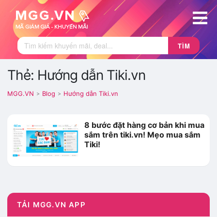
TÌM
Thẻ: Hướng dẫn Tiki.vn
MGG.VN
Blog
Hướng dẫn Tiki.vn
>
>
8 bước đặt hàng cơ bản khi mua
sắm trên tiki.vn! Mẹo mua sắm
Tiki!
TẢI MGG.VN APP