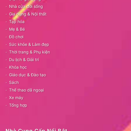
Nhà cửa đời sống
Gia dụng & Nội thất
Tạp hóa
Mẹ & Bé
Đồ chơi
Sức khỏe & Làm đẹp
Thời trang & Phụ kiện
Du lịch & Giải trí
Khóa học
Giáo dục & Đào tạo
Sách
Thể thao dã ngoại
Xe máy
Tổng hợp
Nhà Cung Cấp Nổi Bật