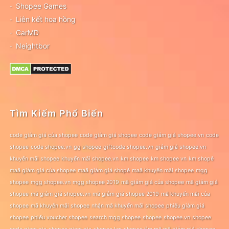
Shopee Games
Liên kết hoa hồng
CarMD
Neightbor
Tìm Kiếm Phổ Biến
code giảm giá của shopee
code giảm giá shopee
code giảm giá shopee.vn
code
shopee
code shopee.vn
gg shopee
giftcode shopee.vn
giảm giá shopee.vn
khuyến mãi shopee
khuyến mãi shopee.vn
km shopee
km shopee vn
km shopê
maã giảm giá của shopee
maã giảm giá shopê
maã khuyến mãi shopee
mgg
shopee
mgg shopee.vn
mgg shopee 2019
mã giảm giá của shopee
mã giảm giá
shopee
mã giảm giá shopee.vn
mã giảm giá shopee 2019
mã khuyến mãi của
shopee
mã khuyến mãi shopee
nhận mã khuyến mãi shopee
phiếu giảm giá
shopee
phiếu voucher shopee
search mgg shopee
shopee
shopee.vn
shopee