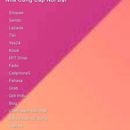
Shopee
Sendo
Lazada
Tiki
Yes24
Klook
FPT Shop
Fado
CellphoneS
Fahasa
Grab
Giới thiệu
Blog
Chính sách bảo mật
Điều khoản sử dụng
Liên hệ