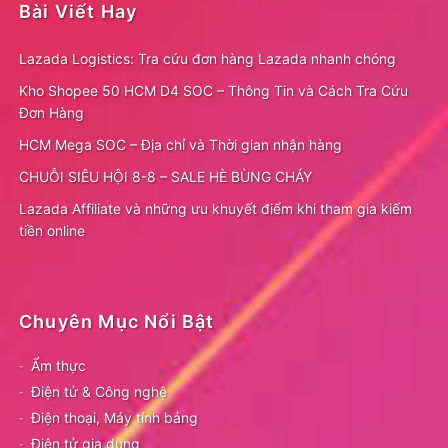
Bài Viết Hay
Lazada Logistics: Tra cứu đơn hàng Lazada nhanh chóng
Kho Shopee 50 HCM D4 SOC – Thông Tin và Cách Tra Cứu
Đơn Hàng
HCM Mega SOC – Địa chỉ và Thời gian nhận hàng
CHUỖI SIÊU HỘI 8-8 – SALE HÈ BÙNG CHÁY
Lazada Affiliate và những ưu khuyết điểm khi tham gia kiếm
tiền online
Chuyên Mục Nổi Bật
Ẩm thực
Điện tử & Công nghệ
Điện thoại, Máy tính bảng
Điện tử gia dụng