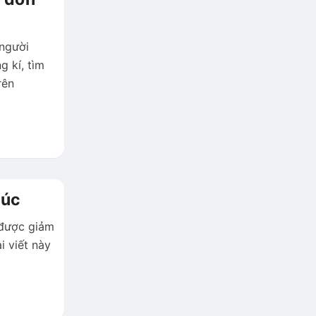
người
 kí, tìm
rên
lúc
 được giảm
 viết này