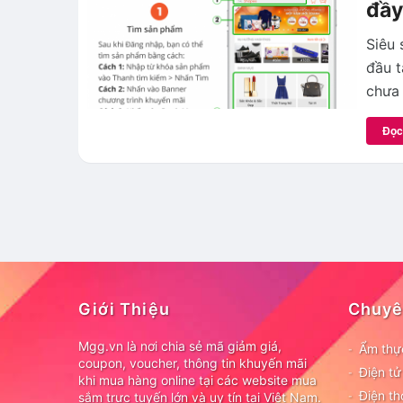
đầy
Siêu 
đầu t
chưa
Đọc
Giới Thiệu
Chuyê
Mgg.vn là nơi chia sẻ mã giảm giá,
Ẩm thự
coupon, voucher, thông tin khuyến mãi
Điện t
khi mua hàng online tại các website mua
Điện th
sắm trực tuyến lớn và uy tín tại Việt Nam.