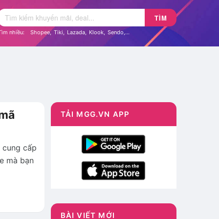
TÌM
Tìm nhiều:
Shopee
,
Tiki
,
Lazada
,
Klook
,
Sendo
,...
 mã
TẢI MGG.VN APP
ẽ cung cấp
ee mà bạn
BÀI VIẾT MỚI