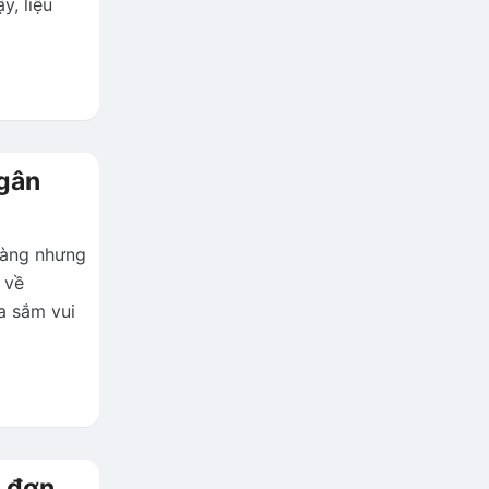
y, liệu
ngân
hàng nhưng
 về
a sắm vui
à đơn