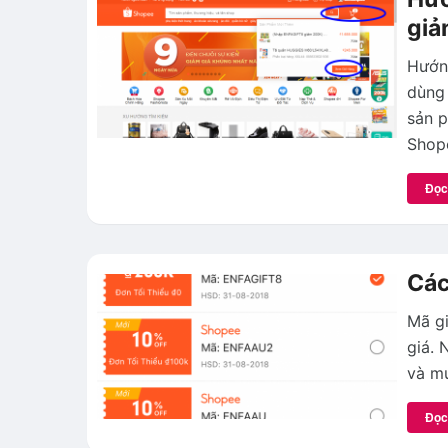
giả
Hướn
dùng 
sản p
Shop
Đọc
Các
Mã gi
giá. 
và mu
Đọc