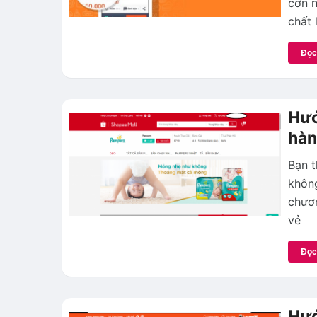
cơn n
chất 
Đọc
Hướ
hàn
Bạn 
không
chươ
vẻ
Đọc
Hướ