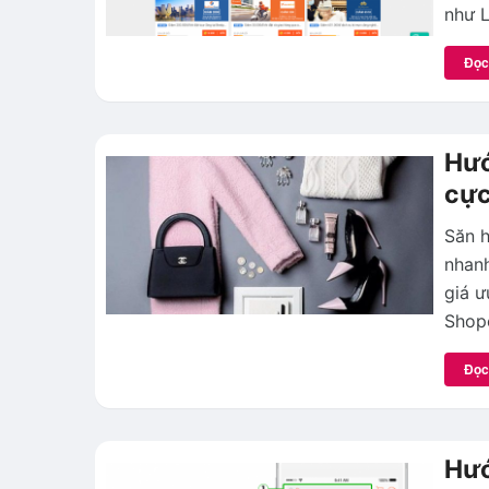
như L
Đọc
Hướ
cực
Săn h
nhanh
giá ư
Shope
Đọc
Hướ