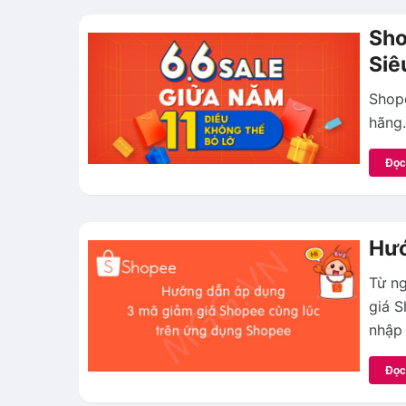
Sho
Siê
Shope
hãng.
Đọc
Hướ
Từ n
giá S
nhập
Đọc