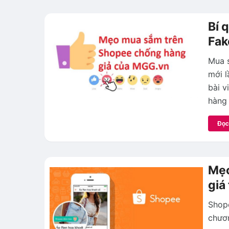
Bí 
Fak
Mua s
mới l
bài v
hàng 
Đọc
Mẹo
giá
Shope
chươn