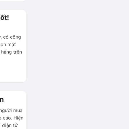
ốt!
, có công
họn mặt
 hàng trên
vn
 người mua
a cao. Hiện
 điện tử