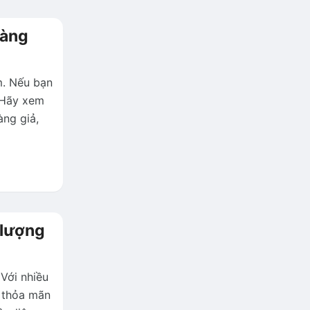
hàng
m. Nếu bạn
 Hãy xem
àng giả,
 lượng
Với nhiều
, thỏa mãn