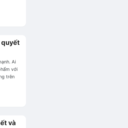
í quyết
mạnh. Ai
phẩm với
ng trên
ết và