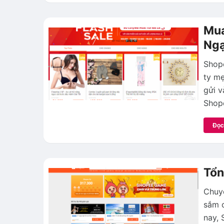
Mua
Ngạ
Shop
ty mẹ
gửi v
Shop
Đọc
Tổn
Chuyê
sắm o
nay, 