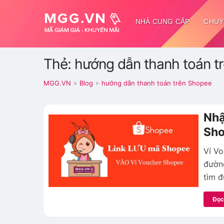
NHÀ CUNG CẤP
CHUY
Thẻ: hướng dẫn thanh toán t
MGG.VN
Blog
hướng dẫn thanh toán trên Shopee
>
>
Nhậ
Sh
Ví Vo
đường
tìm đ
Đọc