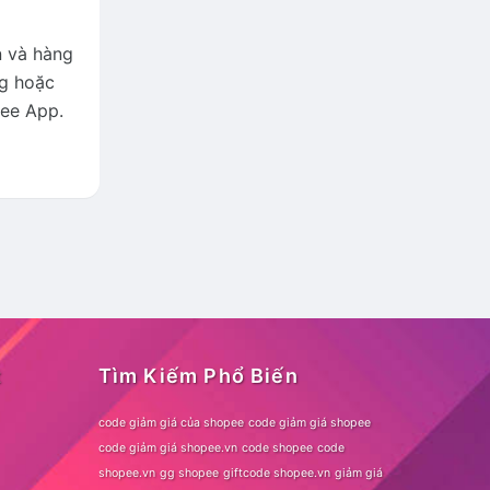
n và hàng
ng hoặc
ee App.
t
Tìm Kiếm Phổ Biến
code giảm giá của shopee
code giảm giá shopee
code giảm giá shopee.vn
code shopee
code
shopee.vn
gg shopee
giftcode shopee.vn
giảm giá