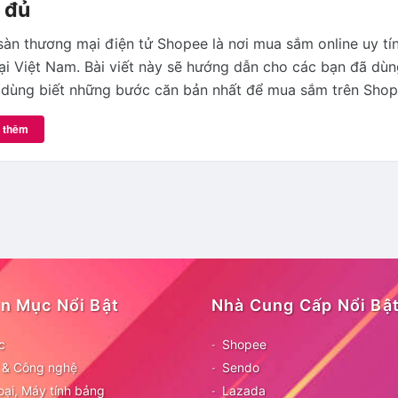
 đủ
sàn thương mại điện tử Shopee là nơi mua sắm online uy tí
ại Việt Nam. Bài viết này sẽ hướng dẫn cho các bạn đã dù
 dùng biết những bước căn bản nhất để mua sắm trên Shop
 thêm
n Mục Nổi Bật
Nhà Cung Cấp Nổi Bậ
c
Shopee
ử & Công nghệ
Sendo
oại, Máy tính bảng
Lazada