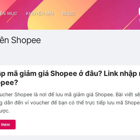
ÊN MỤC
KHUYẾN MÃI
BLOG
rên Shopee
p mã giảm giá Shopee ở đâu? Link nhập
opee?
ucher Shopee là nơi để lưu mã giảm giá Shopee. Bài viết s
 dẫn đến ví voucher để bạn có thể trực tiếp lưu mã Shop
ược.
 thêm