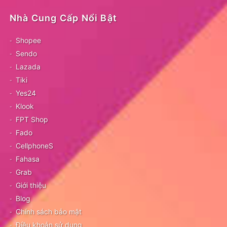
Nhà Cung Cấp Nổi Bật
Shopee
Sendo
Lazada
Tiki
Yes24
Klook
FPT Shop
Fado
CellphoneS
Fahasa
Grab
Giới thiệu
Blog
Chính sách bảo mật
Điều khoản sử dụng