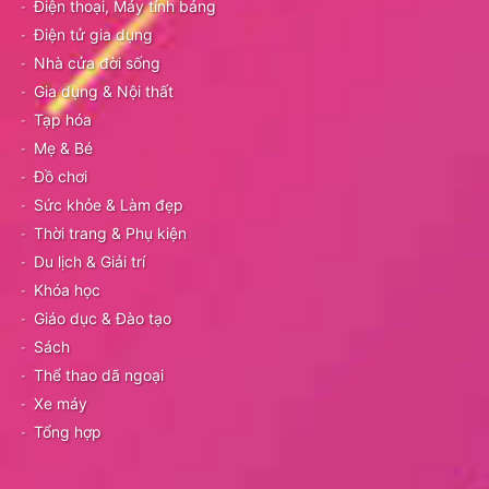
Điện thoại, Máy tính bảng
Điện tử gia dụng
Nhà cửa đời sống
Gia dụng & Nội thất
Tạp hóa
Mẹ & Bé
Đồ chơi
Sức khỏe & Làm đẹp
Thời trang & Phụ kiện
Du lịch & Giải trí
Khóa học
Giáo dục & Đào tạo
Sách
Thể thao dã ngoại
Xe máy
Tổng hợp