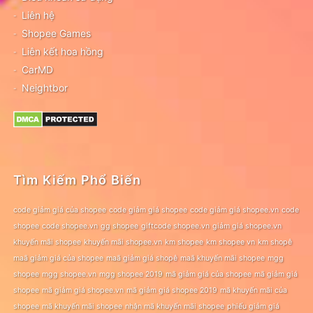
Liên hệ
Shopee Games
Liên kết hoa hồng
CarMD
Neightbor
Tìm Kiếm Phổ Biến
code giảm giá của shopee
code giảm giá shopee
code giảm giá shopee.vn
code
shopee
code shopee.vn
gg shopee
giftcode shopee.vn
giảm giá shopee.vn
khuyến mãi shopee
khuyến mãi shopee.vn
km shopee
km shopee vn
km shopê
maã giảm giá của shopee
maã giảm giá shopê
maã khuyến mãi shopee
mgg
shopee
mgg shopee.vn
mgg shopee 2019
mã giảm giá của shopee
mã giảm giá
shopee
mã giảm giá shopee.vn
mã giảm giá shopee 2019
mã khuyến mãi của
shopee
mã khuyến mãi shopee
nhận mã khuyến mãi shopee
phiếu giảm giá