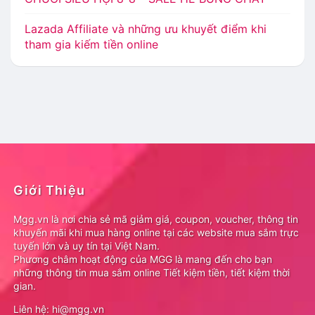
Lazada Affiliate và những ưu khuyết điểm khi
tham gia kiếm tiền online
Giới Thiệu
Mgg.vn là nơi chia sẻ mã giảm giá, coupon, voucher, thông tin
khuyến mãi khi mua hàng online tại các website mua sắm trực
tuyến lớn và uy tín tại Việt Nam.
Phương châm hoạt động của MGG là mang đến cho bạn
những thông tin mua sắm online Tiết kiệm tiền, tiết kiệm thời
gian.
Liên hệ: hi@mgg.vn