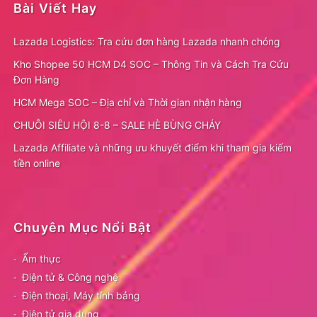
Bài Viết Hay
Lazada Logistics: Tra cứu đơn hàng Lazada nhanh chóng
Kho Shopee 50 HCM D4 SOC – Thông Tin và Cách Tra Cứu
Đơn Hàng
HCM Mega SOC – Địa chỉ và Thời gian nhận hàng
CHUỖI SIÊU HỘI 8-8 – SALE HÈ BÙNG CHÁY
Lazada Affiliate và những ưu khuyết điểm khi tham gia kiếm
tiền online
Chuyên Mục Nổi Bật
Ẩm thực
Điện tử & Công nghệ
Điện thoại, Máy tính bảng
Điện tử gia dụng