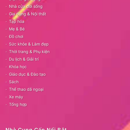
Nhà cửa đời sống
Gia dụng & Nội thất
Tạp hóa
Mẹ & Bé
Đồ chơi
Sức khỏe & Làm đẹp
Thời trang & Phụ kiện
Du lịch & Giải trí
Khóa học
Giáo dục & Đào tạo
Sách
Thể thao dã ngoại
Xe máy
Tổng hợp
Nhà Cung Cấp Nổi Bật