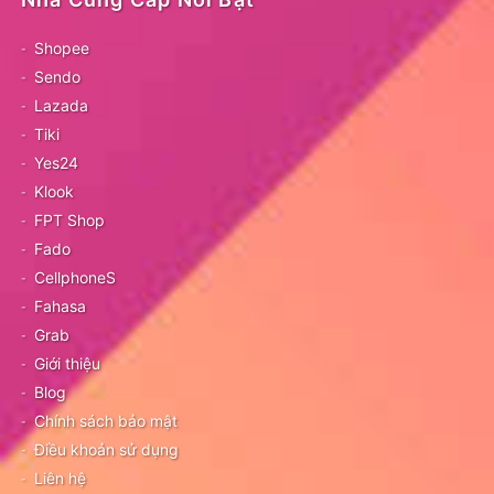
Shopee
Sendo
Lazada
Tiki
Yes24
Klook
FPT Shop
Fado
CellphoneS
Fahasa
Grab
Giới thiệu
Blog
Chính sách bảo mật
Điều khoản sử dụng
Liên hệ