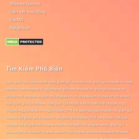
Shopee Games
Liên kết hoa hồng
CarMD
Neightbor
Tìm Kiếm Phổ Biến
code giảm giá của shopee
code giảm giá shopee
code giảm giá shopee.vn
code
shopee
code shopee.vn
gg shopee
giftcode shopee.vn
giảm giá shopee.vn
khuyến mãi shopee
khuyến mãi shopee.vn
km shopee
km shopee vn
km shopê
maã giảm giá của shopee
maã giảm giá shopê
maã khuyến mãi shopee
mgg
shopee
mgg shopee.vn
mgg shopee 2019
mã giảm giá của shopee
mã giảm giá
shopee
mã giảm giá shopee.vn
mã giảm giá shopee 2019
mã khuyến mãi của
shopee
mã khuyến mãi shopee
nhận mã khuyến mãi shopee
phiếu giảm giá
shopee
phiếu voucher shopee
search mgg shopee
shopee
shopee.vn
shopee