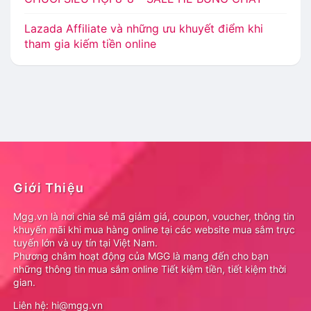
Lazada Affiliate và những ưu khuyết điểm khi
tham gia kiếm tiền online
Giới Thiệu
Mgg.vn là nơi chia sẻ mã giảm giá, coupon, voucher, thông tin
khuyến mãi khi mua hàng online tại các website mua sắm trực
tuyến lớn và uy tín tại Việt Nam.
Phương châm hoạt động của MGG là mang đến cho bạn
những thông tin mua sắm online Tiết kiệm tiền, tiết kiệm thời
gian.
Liên hệ: hi@mgg.vn