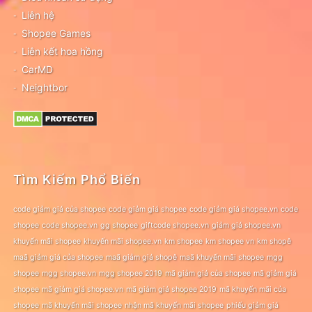
Liên hệ
Shopee Games
Liên kết hoa hồng
CarMD
Neightbor
Tìm Kiếm Phổ Biến
code giảm giá của shopee
code giảm giá shopee
code giảm giá shopee.vn
code
shopee
code shopee.vn
gg shopee
giftcode shopee.vn
giảm giá shopee.vn
khuyến mãi shopee
khuyến mãi shopee.vn
km shopee
km shopee vn
km shopê
maã giảm giá của shopee
maã giảm giá shopê
maã khuyến mãi shopee
mgg
shopee
mgg shopee.vn
mgg shopee 2019
mã giảm giá của shopee
mã giảm giá
shopee
mã giảm giá shopee.vn
mã giảm giá shopee 2019
mã khuyến mãi của
shopee
mã khuyến mãi shopee
nhận mã khuyến mãi shopee
phiếu giảm giá