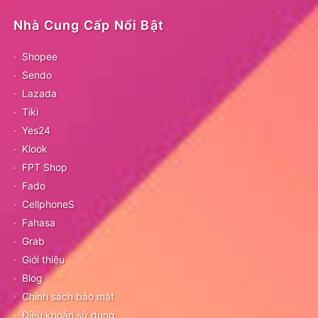
Nhà Cung Cấp Nổi Bật
Shopee
Sendo
Lazada
Tiki
Yes24
Klook
FPT Shop
Fado
CellphoneS
Fahasa
Grab
Giới thiệu
Blog
Chính sách bảo mật
Điều khoản sử dụng