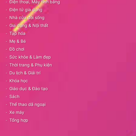
Điện thoại, Máy tính bảng
Điện tử gia dụng
Nhà cửa đời sống
Gia dụng & Nội thất
Tạp hóa
Mẹ & Bé
Đồ chơi
Sức khỏe & Làm đẹp
Thời trang & Phụ kiện
Du lịch & Giải trí
Khóa học
Giáo dục & Đào tạo
Sách
Thể thao dã ngoại
Xe máy
Tổng hợp