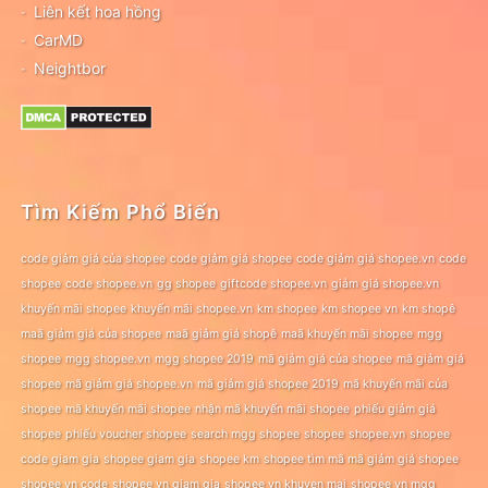
Liên kết hoa hồng
CarMD
Neightbor
Tìm Kiếm Phổ Biến
code giảm giá của shopee
code giảm giá shopee
code giảm giá shopee.vn
code
shopee
code shopee.vn
gg shopee
giftcode shopee.vn
giảm giá shopee.vn
khuyến mãi shopee
khuyến mãi shopee.vn
km shopee
km shopee vn
km shopê
maã giảm giá của shopee
maã giảm giá shopê
maã khuyến mãi shopee
mgg
shopee
mgg shopee.vn
mgg shopee 2019
mã giảm giá của shopee
mã giảm giá
shopee
mã giảm giá shopee.vn
mã giảm giá shopee 2019
mã khuyến mãi của
shopee
mã khuyến mãi shopee
nhận mã khuyến mãi shopee
phiếu giảm giá
shopee
phiếu voucher shopee
search mgg shopee
shopee
shopee.vn
shopee
code giam gia
shopee giam gia
shopee km
shopee tìm mã mã giảm giá shopee
shopee vn code
shopee vn giam gia
shopee vn khuyen mai
shopee vn mgg