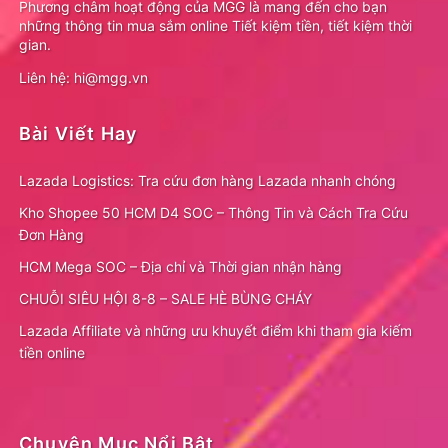
Phương châm hoạt động của MGG là mang đến cho bạn
những thông tin mua sắm online Tiết kiệm tiền, tiết kiệm thời
gian.
Liên hệ: hi@mgg.vn
Bài Viết Hay
Lazada Logistics: Tra cứu đơn hàng Lazada nhanh chóng
Kho Shopee 50 HCM D4 SOC – Thông Tin và Cách Tra Cứu
Đơn Hàng
HCM Mega SOC – Địa chỉ và Thời gian nhận hàng
CHUỖI SIÊU HỘI 8-8 – SALE HÈ BÙNG CHÁY
Lazada Affiliate và những ưu khuyết điểm khi tham gia kiếm
tiền online
Chuyên Mục Nổi Bật