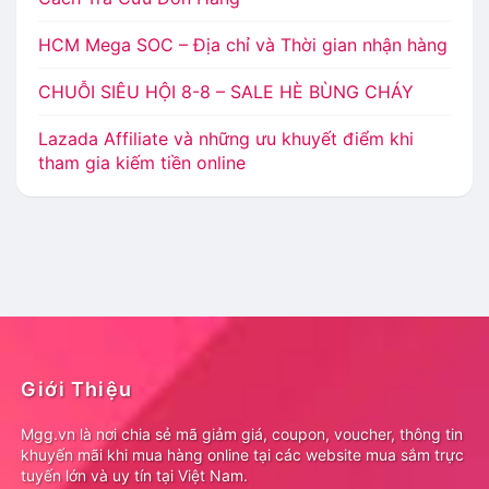
HCM Mega SOC – Địa chỉ và Thời gian nhận hàng
CHUỖI SIÊU HỘI 8-8 – SALE HÈ BÙNG CHÁY
Lazada Affiliate và những ưu khuyết điểm khi
tham gia kiếm tiền online
Giới Thiệu
Mgg.vn là nơi chia sẻ mã giảm giá, coupon, voucher, thông tin
khuyến mãi khi mua hàng online tại các website mua sắm trực
tuyến lớn và uy tín tại Việt Nam.