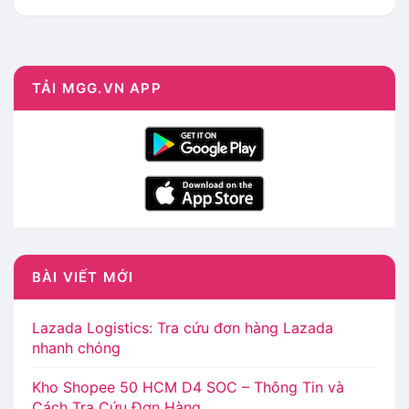
TẢI MGG.VN APP
BÀI VIẾT MỚI
Lazada Logistics: Tra cứu đơn hàng Lazada
nhanh chóng
Kho Shopee 50 HCM D4 SOC – Thông Tin và
Cách Tra Cứu Đơn Hàng