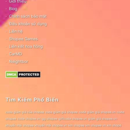
Giới thiệu
Blog
Chính sách bảo mật
Điều khoản sử dụng
Liên hệ
Shopee Games
Liên kết hoa hồng
CarMD
Neightbor
Tìm Kiếm Phổ Biến
code giảm giá của shopee
code giảm giá shopee
code giảm giá shopee.vn
code
shopee
code shopee.vn
gg shopee
giftcode shopee.vn
giảm giá shopee.vn
khuyến mãi shopee
khuyến mãi shopee.vn
km shopee
km shopee vn
km shopê